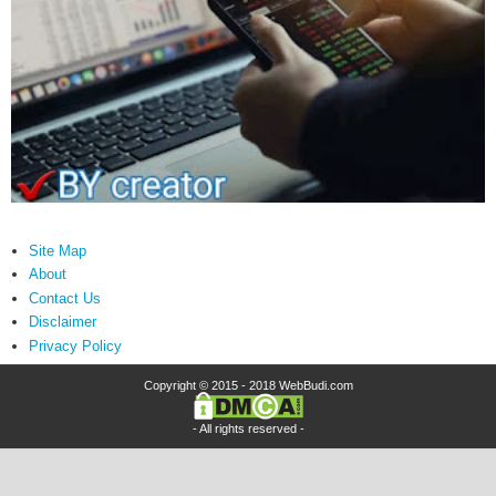
Site Map
About
Contact Us
Disclaimer
Privacy Policy
Copyright © 2015 - 2018
WebBudi.com
- All rights reserved -