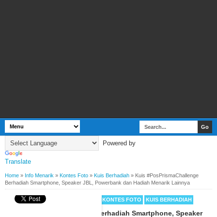
Powered by
Translate
Home
»
Info Menarik
»
Kontes Foto
»
Kuis Berhadiah
»
Kuis #PosPrismaChallenge
Berhadiah Smartphone, Speaker JBL, Powerbank dan Hadiah Menarik Lainnya
BY
WEBBUDI.COM
INFO MENARIK
KONTES FOTO
KUIS BERHADIAH
Kuis #PosPrismaChallenge Berhadiah Smartphone, Speaker