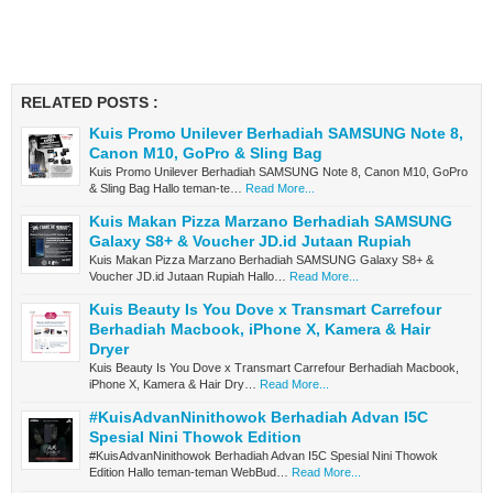
RELATED POSTS :
Kuis Promo Unilever Berhadiah SAMSUNG Note 8,
Canon M10, GoPro & Sling Bag
Kuis Promo Unilever Berhadiah SAMSUNG Note 8, Canon M10, GoPro
& Sling Bag Hallo teman-te…
Read More...
Kuis Makan Pizza Marzano Berhadiah SAMSUNG
Galaxy S8+ & Voucher JD.id Jutaan Rupiah
Kuis Makan Pizza Marzano Berhadiah SAMSUNG Galaxy S8+ &
Voucher JD.id Jutaan Rupiah Hallo…
Read More...
Kuis Beauty Is You Dove x Transmart Carrefour
Berhadiah Macbook, iPhone X, Kamera & Hair
Dryer
Kuis Beauty Is You Dove x Transmart Carrefour Berhadiah Macbook,
iPhone X, Kamera & Hair Dry…
Read More...
#KuisAdvanNinithowok Berhadiah Advan I5C
Spesial Nini Thowok Edition
#KuisAdvanNinithowok Berhadiah Advan I5C Spesial Nini Thowok
Edition Hallo teman-teman WebBud…
Read More...