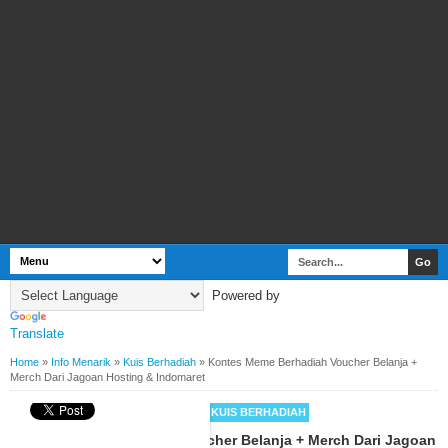
Powered by
Translate
Home
»
Info Menarik
»
Kuis Berhadiah
»
Kontes Meme Berhadiah Voucher Belanja +
Merch Dari Jagoan Hosting & Indomaret
BY
WEBBUDI.COM
INFO MENARIK
KUIS BERHADIAH
Kontes Meme Berhadiah Voucher Belanja + Merch Dari Jagoan