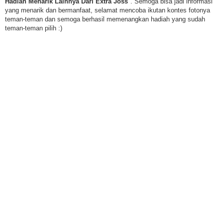
Hadiah Menarik Lainnya Dari Extra Joss
". Semoga bisa jadi informasi
yang menarik dan bermanfaat, selamat mencoba ikutan kontes fotonya
teman-teman dan semoga berhasil memenangkan hadiah yang sudah
teman-teman pilih :)