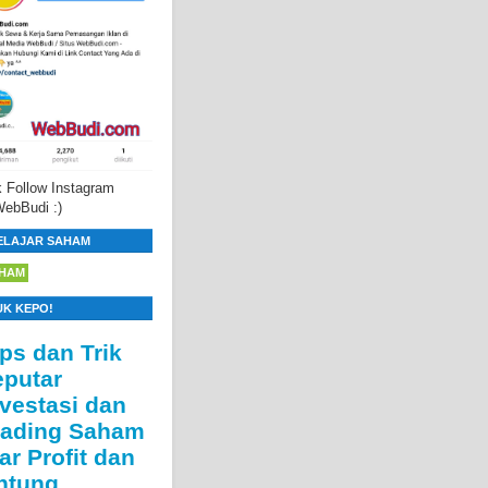
 Follow Instagram
ebBudi :)
ELAJAR SAHAM
HAM
UK KEPO!
ips dan Trik
eputar
nvestasi dan
rading Saham
ar Profit dan
ntung