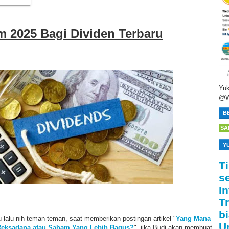
m 2025 Bagi Dividen Terbaru
Yuk
@W
B
SA
Y
T
s
I
T
bi
u lalu nih teman-teman, saat memberikan postingan artikel "
Yang Mana
U
i Reksadana atau Saham Yang Lebih Bagus?
", jika Budi akan membuat