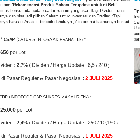
entang "
Rekomendasi Produk Saham Terupdate untuk di Beli
".
imak berikut ada update daftar Saham yang akan Bagi Dividen Tunai
Tip
rnya dan bisa jadi pilihan Saham untuk Investasi dan Trading *Tapi
Inv
ya harus di Analisis terlebih dahulu ya ;)* informasi bacaannya berikut
Sah
Unt
pe
*
(
par
CSAP
CATUR SENTOSA ADIPRANA Tbk) *
 65
0
per Lot
ividen :
2,7%
( Dividen / Harga Update : 6,5 / 240
)
di Pasar Reguler & Pasar Negosiasi :
2 JULI 2025
(
ICBP
INDOFOOD CBP SUKSES MAKMUR Tbk) *
.
25.000
per Lot
ividen :
2,4%
( Dividen / Harga Update : 250 / 10,150
)
di Pasar Reguler & Pasar Negosiasi :
1 JULI 2025