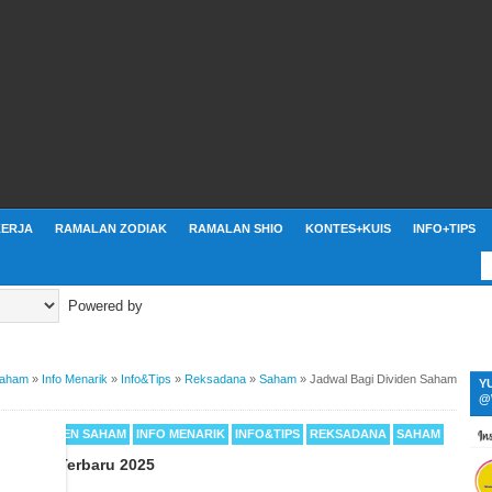
ERJA
RAMALAN ZODIAK
RAMALAN SHIO
KONTES+KUIS
INFO+TIPS
Powered by
Saham
»
Info Menarik
»
Info&Tips
»
Reksadana
»
Saham
»
Jadwal Bagi Dividen Saham
Y
@
DEN
DIVIDEN SAHAM
INFO MENARIK
INFO&TIPS
REKSADANA
SAHAM
n Saham Terbaru 2025