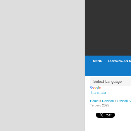
MENU
LOWONGAN K
Translate
Home
»
Deviden
»
Dividen 
Terbaru 2025
BY
WEBBUDI.COM
DEVI
Jadwal Bagi Divide