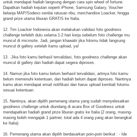
untuk mendapat hadiah langsung dengan cara spin wheel of fortune.
Dapatkan hadiah kejutan seperti iPhone, Samsung Galaxy, Voucher
belanja MAP/Sodexo senilai ratusan ribu, merchandise Loacker, hingga
grand prize utama liburan GRATIS ke Italia.
12. Tim Loacker Indonesia akan melakukan validasi foto goodness
challenge terlebih dulu selama 1-2 hari kerja sebelum foto challenge mu
muncul di microsite. Jadi, jangan khawatir jika fotomu tidak langsung
muncul di gallery setelah kamu upload, ya!
13. .Jika foto kamu berhasil tervalidasi, foto goodness challenge akan
muncul di gallery dan hadiah dapat segera diproses.
14. Namun jika foto kamu belum berhasil tervalidasi, artinya foto kamu
belum memenuhi ketentuan, dan hadiah belum dapat diproses. Nantinya
kamu akan mendapat email notifikasi dan harus upload kembali fotomu
sesuai ketentuan.
15. Nantinya, akan dipilih pemenang utama yang sudah menyelesaikan
goodness challenge untuk diundang di acara Box of Goodness untuk
mendapatkan hadiah grand prize liburan gratis ke Italia (2 orang, masing-
masing boleh mengajak 1 partner, total ada 4 orang yang akan berangkat
ke Italia)
16. Pemenang utama akan dipilih berdasarkan poin-poin berikut : - Ide