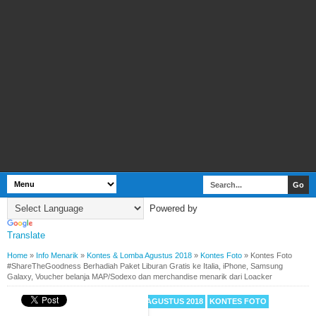
Powered by
Translate
Home
»
Info Menarik
»
Kontes & Lomba Agustus 2018
»
Kontes Foto
»
Kontes Foto
#ShareTheGoodness Berhadiah Paket Liburan Gratis ke Italia, iPhone, Samsung
Galaxy, Voucher belanja MAP/Sodexo dan merchandise menarik dari Loacker
INFO MENARIK
KONTES & LOMBA AGUSTUS 2018
KONTES FOTO