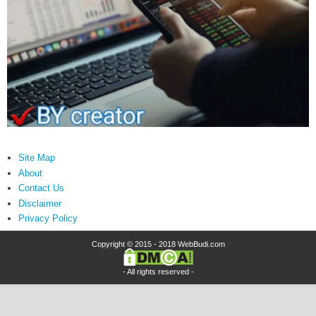
Site Map
About
Contact Us
Disclaimer
Privacy Policy
Copyright © 2015 - 2018
WebBudi.com
- All rights reserved -