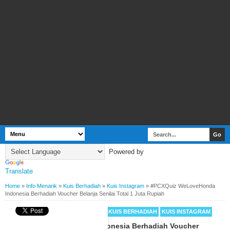
Powered by
Translate
Home
»
Info Menarik
»
Kuis Berhadiah
»
Kuis Instagram
»
#PCXQuiz WeLoveHonda
Indonesia Berhadiah Voucher Belanja Senilai Total 1 Juta Rupiah
BY
WEBBUDI.COM
INFO MENARIK
KUIS BERHADIAH
KUIS INSTAGRAM
#PCXQuiz WeLoveHonda Indonesia Berhadiah Voucher