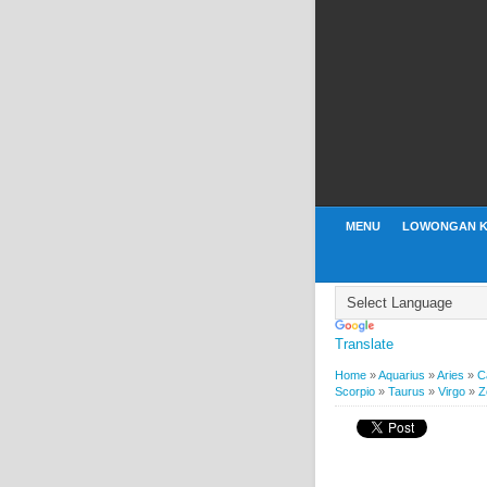
MENU
LOWONGAN K
Translate
Home
»
Aquarius
»
Aries
»
C
Scorpio
»
Taurus
»
Virgo
»
Z
BY
WEBBUDI.COM
AQU
LIBRA
PISCES
SAGITA
Horoskop / Ramalan 