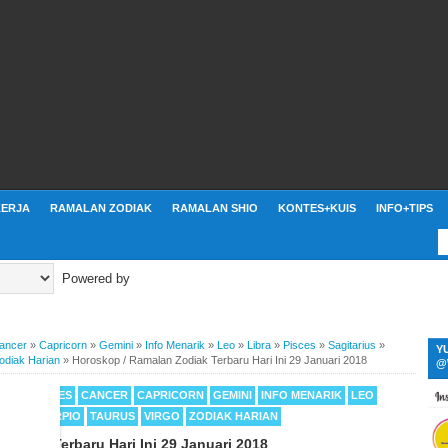
ERJA
RAMALAN ZODIAK
RAMALAN SHIO
KONTES+KUIS
INFO+TIPS
Powered by
ancer
»
Capricorn
»
Gemini
»
Info Menarik
»
Leo
»
Libra
»
Pisces
»
Sagitarius
»
Y
odiak Harian
»
Horoskop / Ramalan Zodiak Terbaru Hari Ini 29 Januari 2018
@
ARIUS
ARIES
CANCER
CAPRICORN
GEMINI
INFO MENARIK
LEO
RIUS
SCORPIO
TAURUS
VIRGO
ZODIAK HARIAN
Zodiak Terbaru Hari Ini 29 Januari 2018