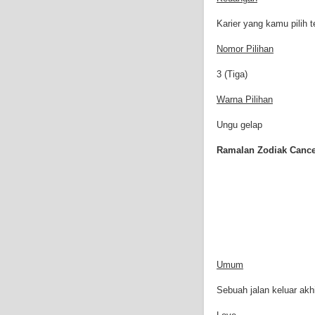
Karier yang kamu pilih
Nomor Pilihan
3 (Tiga)
Warna Pilihan
Ungu gelap
Ramalan Zodiak Cancer
Umum
Sebuah jalan keluar akh