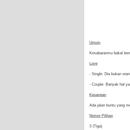
Umum
Kesabaranmu bakal benar-
Love
- Single: Dia bukan ora
- Couple: Banyak hal y
Keuangan
Ada jalan buntu yang m
Nomor Pilihan
3 (Tiga)