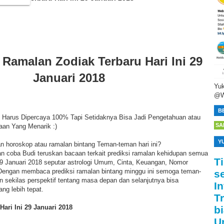
 Ramalan Zodiak Terbaru Hari Ini 29
Januari 2018
Yuk
@W
B
 Harus Dipercaya 100% Tapi Setidaknya Bisa Jadi Pengetahuan atau
SA
aan Yang Menarik :)
Y
n horoskop atau ramalan bintang Teman-teman hari ini?
akan coba Budi teruskan bacaan terkait prediksi ramalan kehidupan semua
T
 29 Januari 2018 seputar astrologi Umum, Cinta, Keuangan, Nomor
. Dengan membaca prediksi ramalan bintang minggu ini semoga teman-
s
 sekilas perspektif tentang masa depan dan selanjutnya bisa
I
ng lebih tepat.
T
ari Ini 29 Januari 2018
bi
U