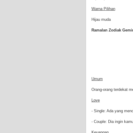
Warna Pilihan
Hijau muda
Ramalan Zodiak Gemini
Umum
Orang-orang terdekat 
Love
- Single: Ada yang men
- Couple: Dia ingin kam
Keuangan