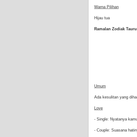
Warna Pilihan
Hijau tua
Ramalan Zodiak Taurus
Umum
Ada kesulitan yang dih
Love
- Single: Nyatanya kam
- Couple: Suasana hatiny