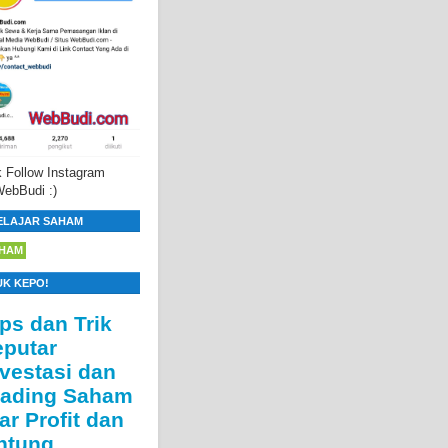
 Follow Instagram
ebBudi :)
ELAJAR SAHAM
HAM
UK KEPO!
ips dan Trik
eputar
nvestasi dan
rading Saham
ar Profit dan
ntung