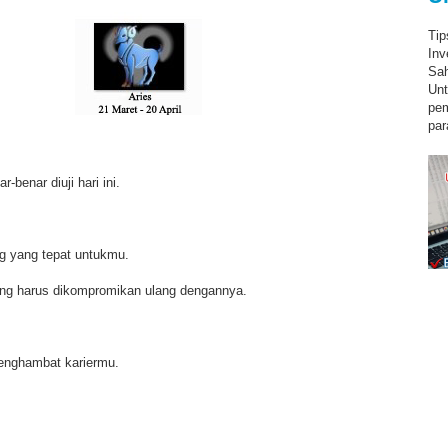
Tip
Inv
Sah
Unt
pe
par
benar diuji hari ini.
ng yang tepat untukmu.
ang harus dikompromikan ulang dengannya.
enghambat kariermu.