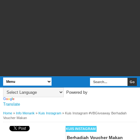
Powered by
Translate
Home
»
Info Menarik
»
Kuis Instagram
»
Kuis Instagram #VBGiveaway Berhadiah
Voucher Makan
BY
WEBBUDI.COM
INFO MENARIK
KUIS INSTAGRAM
Kuis Instagram #VBGiveaway Berhadiah Voucher Makan