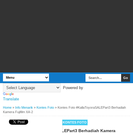
Powered by
Translate
Home
»
Info Menarik
»
Kontes Foto
»
Kontes Foto #KallaToyoraSALEPart3 Berhadiah
Kamera Fujifilm XA-2
BY
WEBBUDI.COM
INFO MENARIK
KONTES FOTO
Kontes Foto #KallaToyoraSALEPart3 Berhadiah Kamera