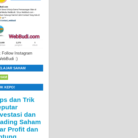
 Follow Instagram
ebBudi :)
ELAJAR SAHAM
HAM
UK KEPO!
ips dan Trik
eputar
nvestasi dan
rading Saham
ar Profit dan
ntung