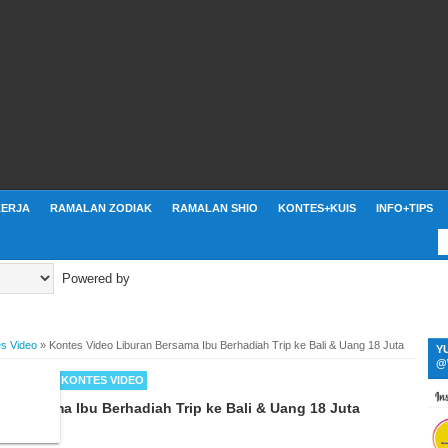
ERJA
RAMALAN ZODIAK
RAMALAN SHIO
KONTES+KUIS
INFO+TIPS
Powered by
s Video
»
Kontes Video Liburan Bersama Ibu Berhadiah Trip ke Bali & Uang 18 Juta
Y
@
 MENARIK
KONTES VIDEO
n Bersama Ibu Berhadiah Trip ke Bali & Uang 18 Juta