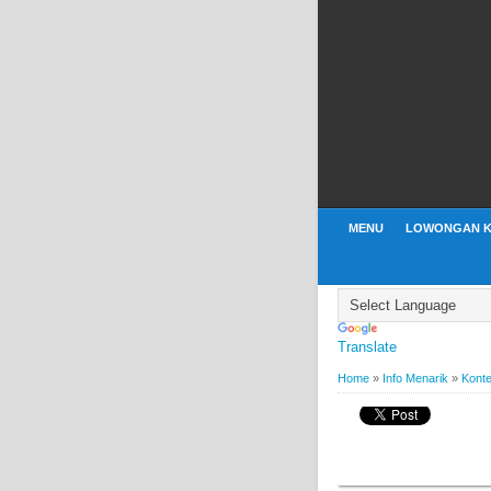
MENU
LOWONGAN K
Translate
Home
»
Info Menarik
»
Konte
BY
WEBBUDI.COM
INFO
Kontes Video Libura