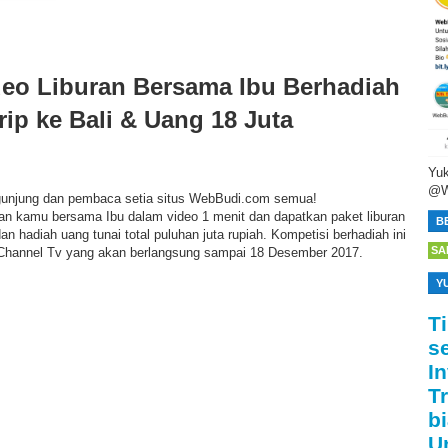
deo Liburan Bersama Ibu Berhadiah
rip ke Bali & Uang 18 Juta
Yuk
@W
gunjung dan pembaca setia situs WebBudi.com semua!
n kamu bersama Ibu dalam video 1 menit dan dapatkan paket liburan
B
n hadiah uang tunai total puluhan juta rupiah. Kompetisi berhadiah ini
SA
OChannel Tv yang akan berlangsung sampai 18 Desember 2017.
Y
T
s
I
T
bi
U