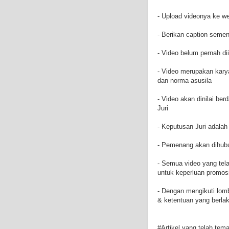
- Upload videonya ke we
- Berikan caption seme
- Video belum pernah d
- Video merupakan kary
dan norma asusila
- Video akan dinilai ber
Juri
- Keputusan Juri adalah
- Pemenang akan dihub
- Semua video yang tela
untuk keperluan promosi
- Dengan mengikuti lom
& ketentuan yang berla
#Artikel yang telah te