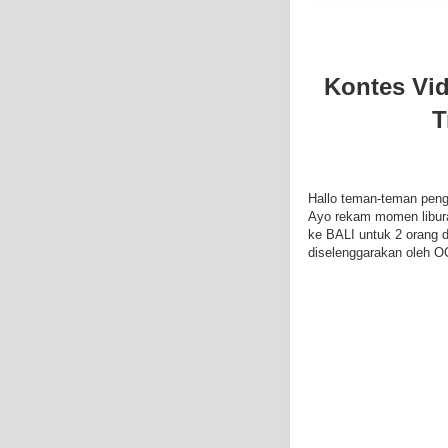
Kontes Vi
T
Hallo teman-teman pen
Ayo rekam momen libura
ke BALI untuk 2 orang da
diselenggarakan oleh 