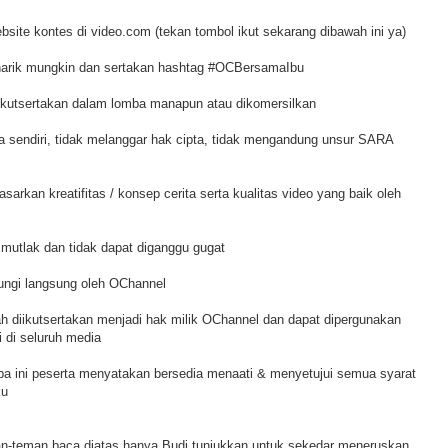
bsite kontes di video.com (tekan tombol ikut sekarang dibawah ini ya)
narik mungkin dan sertakan hashtag #OCBersamaIbu
iikutsertakan dalam lomba manapun atau dikomersilkan
a sendiri, tidak melanggar hak cipta, tidak mengandung unsur SARA
dasarkan kreatifitas / konsep cerita serta kualitas video yang baik oleh
 mutlak dan tidak dapat diganggu gugat
ungi langsung oleh OChannel
h diikutsertakan menjadi hak milik OChannel dan dapat dipergunakan
 di seluruh media
ba ini peserta menyatakan bersedia menaati & menyetujui semua syarat
ku
man-teman baca diatas hanya Budi tunjukkan untuk sekedar meneruskan