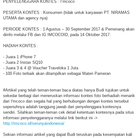
PENYELENGGARA KONTES : I’mcoco
PESERTA KONTES : Konsumen (tidak untuk karyawan PT. NIRAMAS
UTAMA dan agency nya)
PERIODE KONTES : 1 Agustus – 30 September 2017 & Pemenang akan
diinfo melalui FB dan IG IMCOCOID, pada 14 Oktober 2017.
HADIAH KONTES :
- Juara 1 iPhone 7
- Juara 2 Instax SQ10
- Juara 3 & 4 @ Voucher Traveloka 1 Juta
- 100 Foto terbaik akan ditampilkan sebagai Materi Pameran
#Artikel yang telah teman-teman baca diatas hanya Budi tujukan untuk
sekedar berbagi dan meneruskan informasi kontes foto berhadiah menarik
dari I'mcoco dan segala hal yang berhubungan dengan kontes tersebut
sepenuhnya adalah tanggung jawab dari penyelenggara kontesnya
sendiri. Silahkan teman-teman cek detail ketentuan kontesnya pada situs
informasi penyelenggaranya melalui link berikut ini ->
http://imcoco.id/serunyaindonesia/
Sekian informasi artikel yang dapat Budi teruskan pada kesempatan kali