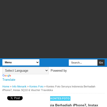
Powered by
Translate
Home
»
Info Menarik
»
Kontes Foto
»
Kontes Foto Serunya Indonesia Berhadiah
iPhone7, Instax SQ10 & Voucher Traveloka
BY
WEBBUDI.COM
INFO MENARIK
KONTES FOTO
Kontes Foto Serunya Indonesia Berhadiah iPhone7, Instax