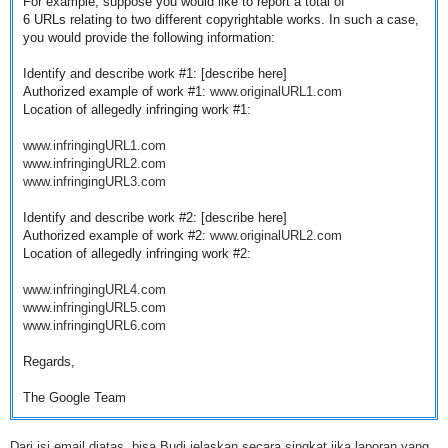
For example, suppose you would like to report a total of
6
URLs
relating to two different copyrightable works. In such a case,
you would provide the following information:
Identify and describe work #1: [describe here]
Authorized example of work #1:
www.originalURL1.com
Location of allegedly infringing work #1:
www.infringingURL1.com
www.infringingURL2.com
www.infringingURL3.com
Identify and describe work #2: [describe here]
Authorized example of work #2:
www.originalURL2.com
Location of allegedly infringing work #2:
www.infringingURL4.com
www.infringingURL5.com
www.infringingURL6.com
Regards,
The Google Team
Dari isi email diatas, bisa Budi jelaskan secara singkat jika laporan yang