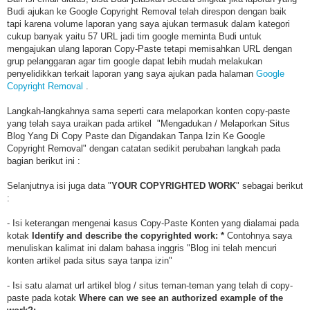
Budi ajukan ke Google Copyright Removal telah direspon dengan baik
tapi karena volume laporan yang saya ajukan termasuk dalam kategori
cukup banyak yaitu 57 URL jadi tim google meminta Budi untuk
mengajukan ulang laporan Copy-Paste tetapi memisahkan URL dengan
grup pelanggaran agar tim google dapat lebih mudah melakukan
penyelidikkan terkait laporan yang saya ajukan pada halaman
Google
Copyright Removal
.
Langkah-langkahnya sama seperti cara melaporkan konten copy-paste
yang telah saya uraikan pada artikel "Mengadukan / Melaporkan Situs
Blog Yang Di Copy Paste dan Digandakan Tanpa Izin Ke Google
Copyright Removal" dengan catatan sedikit perubahan langkah pada
bagian berikut ini :
Selanjutnya isi juga data "
YOUR COPYRIGHTED WORK
" sebagai berikut
:
- Isi keterangan mengenai kasus Copy-Paste Konten yang dialamai pada
kotak
Identify and describe the copyrighted work: *
Contohnya saya
menuliskan kalimat ini dalam bahasa inggris "Blog ini telah mencuri
konten artikel pada situs saya tanpa izin"
- Isi satu alamat url artikel blog / situs teman-teman yang telah di copy-
paste pada kotak
Where can we see an authorized example of the