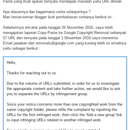
Paste yang Budi ajukan ternyata mendapati masalah yaitu URL ditolak.
Apa alasannya dan bagaimana cerita selanjutnnya ?
Mari teman-teman blogger ikuti pembahasan ceritanya berikut ini :
Sebelumnya tercatat pada tanggal 26 November 2016, saya telah
mengajukan laporan Copy-Paste ke Google Copyright Removal sebanyak
57 URL dan ternyata pada tanggal 1 Desember 2016 saya menerima
Email jawaban dari removals@google.com yang kurang lebih isi emailnya
yaitu sebagai berikut :
Hello,
Thanks for reaching out to us.
Due to the volume of URLs submitted, in order for us to investigate
the appropriate content and take further action, we would like to ask
you to separate the URLs by infringement group.
Since your notice concerns more than one copyrighted work from the
same copyright holder, please
refile
the complaint by inputting the
URLs for the first infringed work, then click the 'Add a new group' link
to input infringing URLs related to another infringed work.