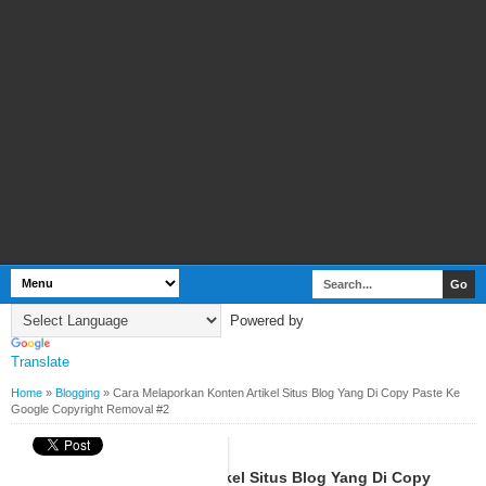
Powered by
Translate
Home
»
Blogging
»
Cara Melaporkan Konten Artikel Situs Blog Yang Di Copy Paste Ke
Google Copyright Removal #2
BY
WEBBUDI.COM
BLOGGING
Cara Melaporkan Konten Artikel Situs Blog Yang Di Copy