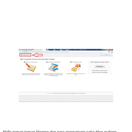
Hallo teman-teman blogger dan para pengunjung setia blog gudang-