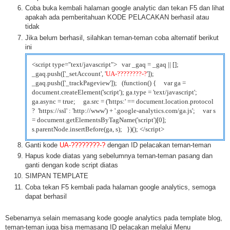
Coba buka kembali halaman google analytic dan tekan F5 dan lihat
apakah ada pemberitahuan KODE PELACAKAN berhasil atau
tidak
Jika belum berhasil, silahkan teman-teman coba alternatif berikut
ini
<script type="text/javascript"> var _gaq = _gaq || [];
_gaq.push(['_setAccount', '
UA-????????-?
']);
_gaq.push(['_trackPageview']); (function() { var ga =
document.createElement('script'); ga.type = 'text/javascript';
ga.async = true; ga.src = ('https:' == document.location.protocol
? 'https://ssl' : 'http://www') + '.google-analytics.com/ga.js'; var s
= document.getElementsByTagName('script')[0];
s.parentNode.insertBefore(ga, s); })(); </script>
Ganti kode
UA-????????-?
dengan ID pelacakan teman-teman
Hapus kode diatas yang sebelumnya teman-teman pasang dan
ganti dengan kode script diatas
SIMPAN TEMPLATE
Coba tekan F5 kembali pada halaman google analytics, semoga
dapat berhasil
Sebenarnya selain memasang kode google analytics pada template blog,
teman-teman juga bisa memasang ID pelacakan melalui Menu