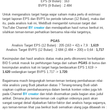
EPS (9 Bulan) : 163
BVPS (9 Bulan) : 2.484
Untuk menganalisis target harga wajar saham maka perlu di estimasi
target laporan EPS dan BVPS ke periode tahunan (12 Bulan), maka dari
itu, pada analisis kali ini, WebBudi mengambil rumusan target dari
YouTube Channel
BY creator
dan mendapatkan hasil rumus berikut ini,
silahkan teman-teman perhatikan bersama nilai-nilai targetnya,
PGAS
Analisis Target EPS (12 Bulan) : 205 (163 + 42) x 7,9 :
1,619
Analisis Target BVPS (12 Bulan) : 2.684 (2.484 + 200) x 0,64 :
1,717
Kesimpulan dari hasil analisis diatas maka perlu dikonversi ke-kelipatan
BID 5 untuk masuk ke perhitungan harga dari saham
PGAS
di bursa dan
kesimpulan analisis kali ini target harga berdasarkan EPS 1.619 ->
1.620
sedangkan target BVPS 1.717 ->
1.720
.
Bagaimana masih bingungkah teman-teman tentang pembahasan nilai-
nilai analisis yang Budi jabarkan diatas ? Tenang-tenang Budi udah
siapkan cuplikan pembahasannya dalam bentuk konten video juga loh
pada Channel
BY creator
dan telah disematkan pada bagian atas judul
artikel. Dimana jika teman-teman cek cuplikan videonya pasti akan
sangat-sangat detail dijabarkan faktor-faktor dari analisis harga wajarnya,
ayo teman-teman lihat yaa berikut budi sematkan ulang juga dibawah ini :