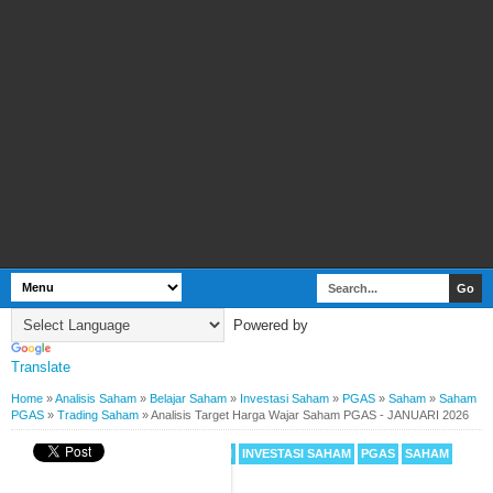
Powered by
Translate
Home
»
Analisis Saham
»
Belajar Saham
»
Investasi Saham
»
PGAS
»
Saham
»
Saham
PGAS
»
Trading Saham
»
Analisis Target Harga Wajar Saham PGAS - JANUARI 2026
ANALISIS SAHAM
BELAJAR SAHAM
INVESTASI SAHAM
PGAS
SAHAM
SAHAM PGAS
TRADING SAHAM