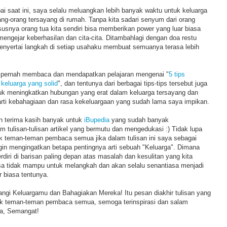
ai saat ini, saya selalu meluangkan lebih banyak waktu untuk keluarga
g-orang tersayang di rumah. Tanpa kita sadari senyum dari orang
usnya orang tua kita sendiri bisa memberikan power yang luar biasa
ngejar keberhasilan dan cita-cita. Ditambahlagi dengan doa restu
menyertai langkah di setiap usahaku membuat semuanya terasa lebih
a pernah membaca dan mendapatkan pelajaran mengenai "
5 tips
eluarga yang solid
", dan tentunya dari berbagai tips-tips tersebut juga
tuk meningkatkan hubungan yang erat dalam keluarga tersayang dan
i kebahagiaan dan rasa kekeluargaan yang sudah lama saya impikan.
an terima kasih banyak untuk
iBupedia
yang sudah banyak
m tulisan-tulisan artikel yang bermutu dan mengedukasi :) Tidak lupa
uk teman-teman pembaca semua jika dalam tulisan ini saya sebagai
gin mengingatkan betapa pentingnya arti sebuah "Keluarga". Dimana
diri di barisan paling depan atas masalah dan kesulitan yang kita
asa tidak mampu untuk melangkah dan akan selalu senantiasa menjadi
r biasa tentunya.
angi Keluargamu dan Bahagiakan Mereka! Itu pesan diakhir tulisan yang
tuk teman-teman pembaca semua, semoga terinspirasi dan salam
ua, Semangat!