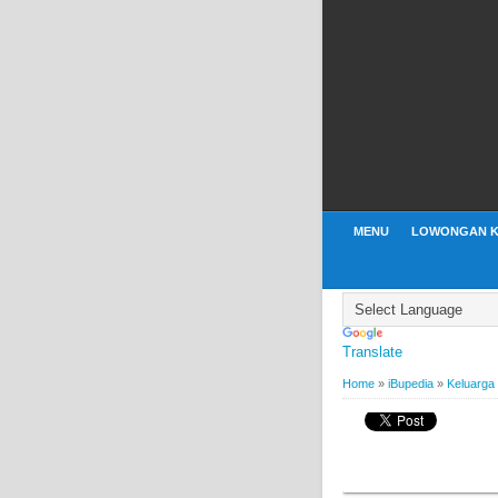
MENU
LOWONGAN K
Translate
Home
»
iBupedia
»
Keluarga
BY
WEBBUDI.COM
IBUP
Mengapa Keluarga J