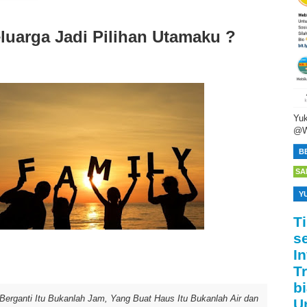
uarga Jadi Pilihan Utamaku ?
Yuk
@W
B
SA
Y
T
s
I
T
bi
 Berganti Itu Bukanlah Jam, Yang Buat Haus Itu Bukanlah Air dan
U