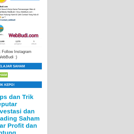
 Follow Instagram
ebBudi :)
ELAJAR SAHAM
HAM
UK KEPO!
ips dan Trik
eputar
nvestasi dan
rading Saham
ar Profit dan
ntung