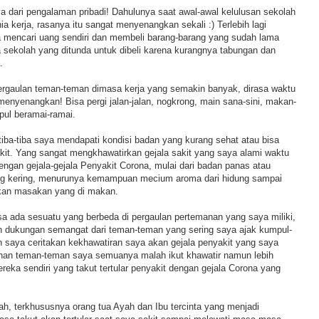
 ya dari pengalaman pribadi! Dahulunya saat awal-awal kelulusan sekolah
a kerja, rasanya itu sangat menyenangkan sekali :) Terlebih lagi
a mencari uang sendiri dan membeli barang-barang yang sudah lama
sekolah yang ditunda untuk dibeli karena kurangnya tabungan dan
.
ergaulan teman-teman dimasa kerja yang semakin banyak, dirasa waktu
 menyenangkan! Bisa pergi jalan-jalan, nogkrong, main sana-sini, makan-
ul beramai-ramai.
iba-tiba saya mendapati kondisi badan yang kurang sehat atau bisa
akit. Yang sangat mengkhawatirkan gejala sakit yang saya alami waktu
 dengan gejala-gejala Penyakit Corona, mulai dari badan panas atau
g kering, menurunya kemampuan mecium aroma dari hidung sampai
akan masakan yang di makan.
rasa ada sesuatu yang berbeda di pergaulan pertemanan yang saya miliki,
 dukungan semangat dari teman-teman yang sering saya ajak kumpul-
h saya ceritakan kekhawatiran saya akan gejala penyakit yang saya
han teman-teman saya semuanya malah ikut khawatir namun lebih
reka sendiri yang takut tertular penyakit dengan gejala Corona yang
h, terkhususnya orang tua Ayah dan Ibu tercinta yang menjadi