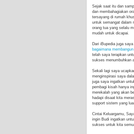
Sejak saat itu dan samp
dan membahagiakan oran
tersayang di rumah khus
untuk semangat dalam me
orang tua yang selalu 
mudah untuk dicapai.
Dari iBupedia juga say
bagaimana membangun k
telah saya terapkan un
sukses menumbuhkan art
Sekali lagi saya ucapk
menginspirasi saya dala
juga saya ingatkan unt
pembagi kisah hanya in
merekalah yang akan ber
hadapi disaat kita mer
support sistem yang lua
Cintai Keluargamu, Say
ingin Budi ingatkan un
sukses untuk kita sem