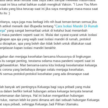
asa takut akan tertular saat saya sakit sampai melewati masa-masa
aat ini bisa sehat bahkan sudah mengikuti Vaksin. "I Love You Mom
a-kata yang bisa terucap saat ini jika saya mengingat masa-masa saat
 itu :)
ritanya, saya juga mau berbagi info nih buat teman-teman semua jika
 artikel menarik dari iBupedia tentang "
Cara Isolasi Mandiri Di Rumah
arga
" yang sangat bermanfaat untuk di ketahui buat menambah
masa pandemi seperti saat ini. Mulai dari syarat-syarat untuk isolasi
gkapan apa aja yang wajib saat isolasi mandiri di rumah, protokol
lu disiapkan, apa yang boleh dan tidak boleh untuk dilakukan saat
enjelasan kapan isolasi mandiri berakhir.
egahan dan menjaga kesehatan bersama khususnya di lingkungan
ga itu sangat penting, terutama selama masa pandemi seperti saat ini
khawatirkan. Mari bersama-sama kita lindungi keselamatan keluarga
rus corona yang berbahaya dengan selalu menjaga kesehatan,
i semua protokol-protokol kesehatan yang ada dimanapun saat
lah banyak arti pentingnya Keluarga bagi saya pribadi yang mulai
dalam berfikir terkait hubungan antara keluarga ternyata teramat
pertemanan dan lainnya. Hal ini bukan mengartikan hubungan
 tulus, namun lebih ke porsi dimana arti dari sebuah hubungan Keluarga
uat saya pribadi, sehingga Keluarga Jadi Pilihan Utamaku.