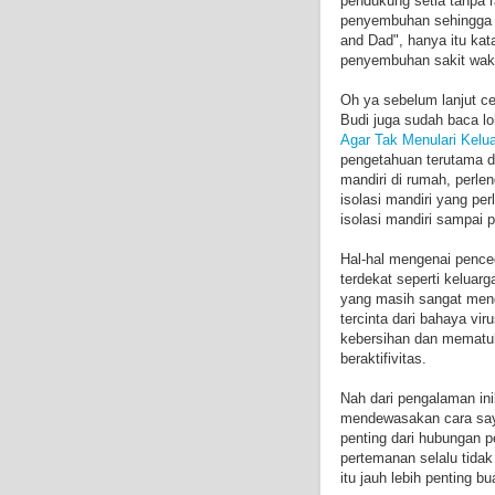
pendukung setia tanpa r
penyembuhan sehingga s
and Dad", hanya itu kat
penyembuhan sakit waktu
Oh ya sebelum lanjut ce
Budi juga sudah baca loh
Agar Tak Menulari Kelu
pengetahuan terutama di 
mandiri di rumah, perlen
isolasi mandiri yang per
isolasi mandiri sampai p
Hal-hal mengenai penc
terdekat seperti keluar
yang masih sangat meng
tercinta dari bahaya vi
kebersihan dan mematuh
beraktifivitas.
Nah dari pengalaman ini
mendewasakan cara saya 
penting dari hubungan 
pertemanan selalu tidak
itu jauh lebih penting b