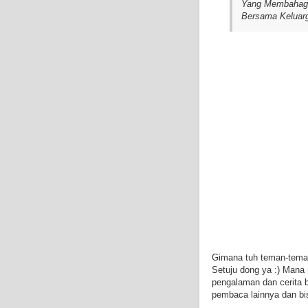
Yang Membahagi
Bersama Keluarg
Gimana tuh teman-teman,
Setuju dong ya :) Mana
pengalaman dan cerita 
pembaca lainnya dan bi