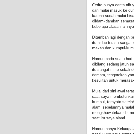
Cerita punya cerita nih
dan mulai masuk ke duni
karena sudah mulai bis
diidam-idamkan semasa 
beberapa alasan lainnya
Ditambah lagi dengan p
itu hidup terasa sangat
makan dan kumpul-kump
Namun pada suatu hari t
dibilang sedang jatuh s
itu sangat mirip sekali
demam, tengorokan yan
kesulitan untuk meras
Mulai dari sini awal te
saat saya membutuhkan
kumpul, ternyata setela
alami sebelumnya mala
mengkhawatirkan diri me
saat itu saya alami.
Namun hanya Keluargala