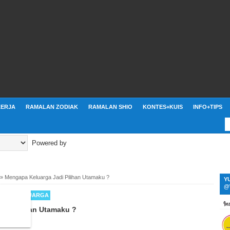
ERJA
RAMALAN ZODIAK
RAMALAN SHIO
KONTES+KUIS
INFO+TIPS
Powered by
»
Mengapa Keluarga Jadi Pilihan Utamaku ?
Y
@
EDIA
KELUARGA
adi Pilihan Utamaku ?