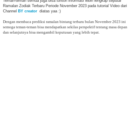
Teman-teman semua juga bisa tonton informasi lebih lengkap seputar
Ramalan Zodiak Terbaru Periode November 2023 pada tutorial Video dari
Channel
BY creator
diatas yaa :)
Dengan membaca prediksi ramalan bintang terbaru bulan
November 2023
ini
semoga teman-teman bisa mendapatkan sekilas perspektif tentang masa depan
dan selanjutnya bisa mengambil keputusan yang lebih tepat.