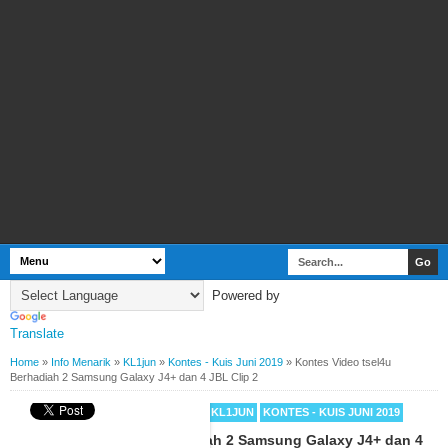
Powered by
Translate
Home
»
Info Menarik
»
KL1jun
»
Kontes - Kuis Juni 2019
»
Kontes Video tsel4u
Berhadiah 2 Samsung Galaxy J4+ dan 4 JBL Clip 2
BY
WEBBUDI.COM
INFO MENARIK
KL1JUN
KONTES - KUIS JUNI 2019
Kontes Video tsel4u Berhadiah 2 Samsung Galaxy J4+ dan 4