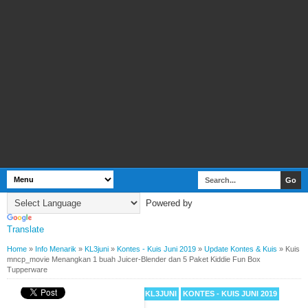
Powered by
Translate
Home
»
Info Menarik
»
KL3juni
»
Kontes - Kuis Juni 2019
»
Update Kontes & Kuis
»
Kuis
mncp_movie Menangkan 1 buah Juicer-Blender dan 5 Paket Kiddie Fun Box
Tupperware
BY
WEBBUDI.COM
INFO MENARIK
KL3JUNI
KONTES - KUIS JUNI 2019
UPDATE KONTES & KUIS