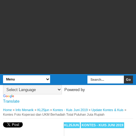
Powered by
Translate
Home
»
Info Menarik
»
KL25jun
»
Kontes - Kuis Juni 2019
»
Update Kontes & Kuis
»
Kontes Foto Koperasi dan UKM Berhadiah Total Puluhan Juta Rupiah
BY
WEBBUDI.COM
INFO MENARIK
KL25JUN
KONTES - KUIS JUNI 2019
UPDATE KONTES & KUIS