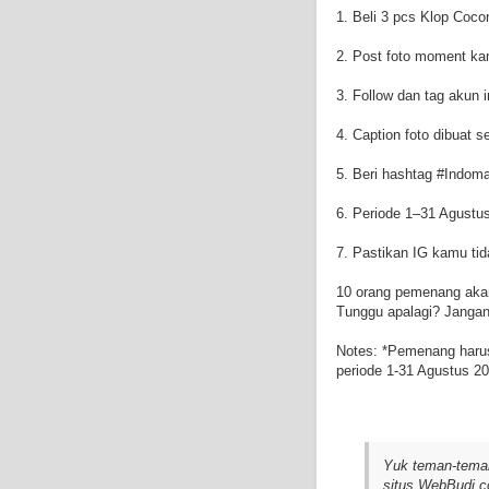
1. Beli 3 pcs Klop Coc
2. Post foto moment ka
3. Follow dan tag akun
4. Caption foto dibuat s
5. Beri hashtag #Indo
6. Periode 1–31 Agustu
7. Pastikan IG kamu tida
10 orang pemenang akan
Tunggu apalagi? Jangan
Notes: *Pemenang haru
periode 1-31 Agustus 
Yuk teman-teman
situs WebBudi.c