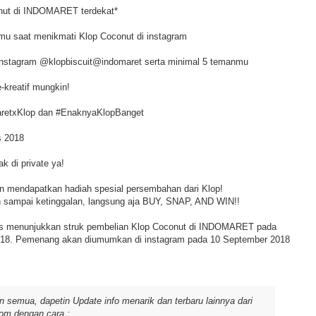
onut di INDOMARET terdekat*
mu saat menikmati Klop Coconut di instagram
 instagram @klopbiscuit@indomaret serta minimal 5 temanmu
e-kreatif mungkin!
maretxKlop dan #EnaknyaKlopBanget
s 2018
k di private ya!
 mendapatkan hadiah spesial persembahan dari Klop!
 sampai ketinggalan, langsung aja BUY, SNAP, AND WIN!!
s menunjukkan struk pembelian Klop Coconut di INDOMARET pada
2018. Pemenang akan diumumkan di instagram pada 10 September 2018
 semua, dapetin Update info menarik dan terbaru lainnya dari
om dengan cara :