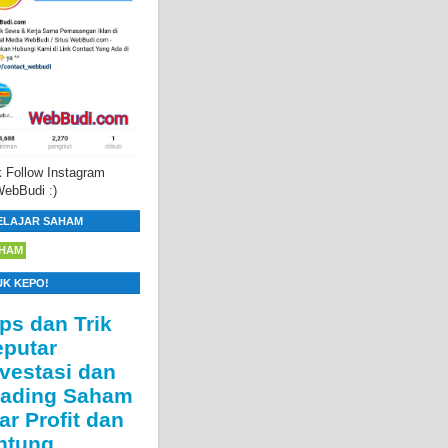
 Follow Instagram
ebBudi :)
ELAJAR SAHAM
HAM
UK KEPO!
ips dan Trik
eputar
nvestasi dan
rading Saham
ar Profit dan
ntung