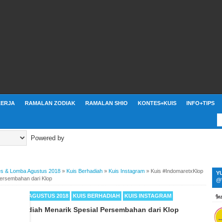
ERJA
RAMALAN ZODIAK
RAMALAN SHIO
KONTES+KUIS
INFO+TIPS
Powered by
es & Lomba Agustus 2018
»
Kuis Berhadiah
»
Kuis Instagram
»
Kuis #IndomaretxKlop
Y
Persembahan dari Klop
@
 & LOMBA AGUSTUS 2018
KUIS BERHADIAH
KUIS INSTAGRAM
p Berhadiah Menarik Spesial Persembahan dari Klop