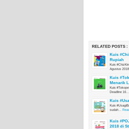
RELATED POSTS :
Kuis #Ch
Rupiah
Kuis #ChizKi
Agustus 201
Kuis #To
Menarik 
Kuis #Tokope
Deadline 16
Kuis #Usa
Kuis #UsagiB
sudah…
Read
Kuis #PO
2018 di S