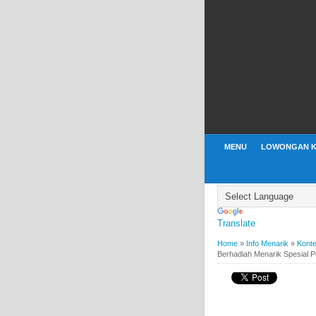
MENU
LOWONGAN K
Translate
Home
»
Info Menarik
»
Kont
Berhadiah Menarik Spesial 
INFO MENARIK
KONTES
Kuis #IndomaretxKlo