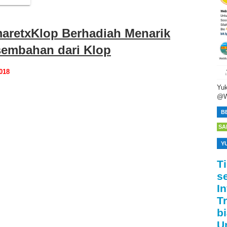
aretxKlop Berhadiah Menarik
sembahan dari Klop
018
Yuk
@W
B
SA
Y
T
s
I
T
bi
U