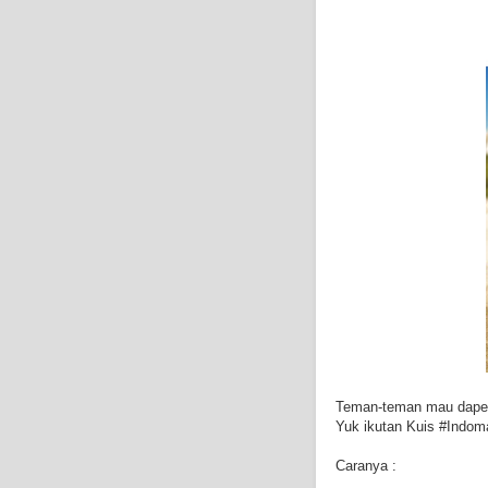
Teman-teman mau dapeti
Yuk ikutan Kuis #Indom
Caranya :