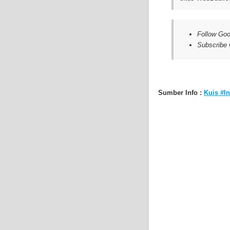
Follow Goo
Subscribe
Sumber Info :
Kuis #I