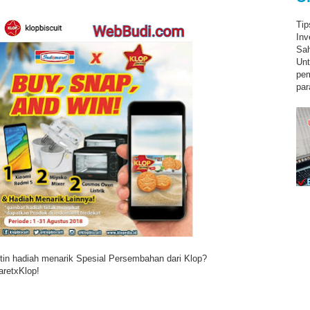
Tip
Inv
Sah
Unt
pe
par
n hadiah menarik Spesial Persembahan dari Klop?
aretxKlop!