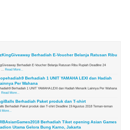
izKingGiveaway Berhadiah E-Voucher Belanja Ratusan Ribu
ngGiveaway Berhadiah E-Voucher Belanja Ratusan Ribu Rupiah Deadline 24
8 …
Read More...
kopehadiah9 Berhadiah 1 UNIT YAMAHA LEXI dan Hadiah
Lainnya Per Wahana
hadiah9 Berhadiah 1 UNIT YAMAHA LEXI dan Hadiah Menarik Lainnya Per Wahana
…
Read More...
giBalls Berhadiah Paket produk dan T-shirt
alls Berhadiah Paket produk dan T-shirt Deadline 19 Agustus 2018 Teman-teman
 More...
JIBAsianGames2018 Berhadiah Tiket opening Asian Games
tadion Utama Gelora Bung Karno, Jakarta