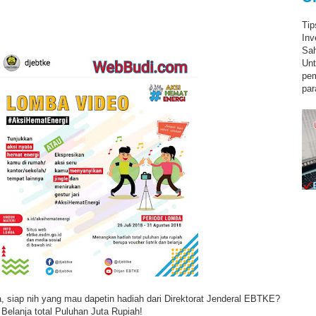
Tip
Inv
Sah
Unt
pe
par
 siap nih yang mau dapetin hadiah dari Direktorat Jenderal EBTKE?
 Belanja total Puluhan Juta Rupiah!