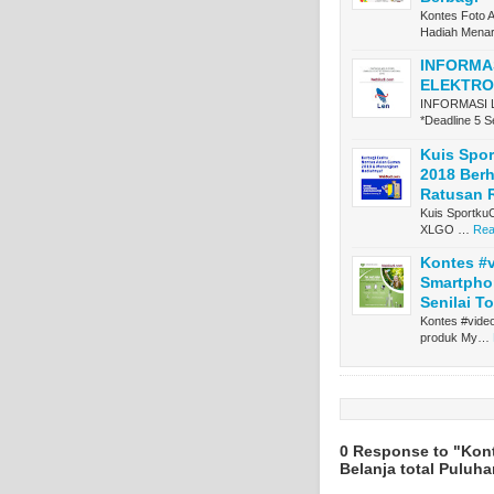
Kontes Foto 
Hadiah Mena
INFORMA
ELEKTRO
INFORMASI 
*Deadline 5 
Kuis Spo
2018 Ber
Ratusan 
Kuis Sportku
XLGO …
Rea
Kontes #v
Smartphon
Senilai T
Kontes #vide
produk My…
0 Response to "Kont
Belanja total Puluh