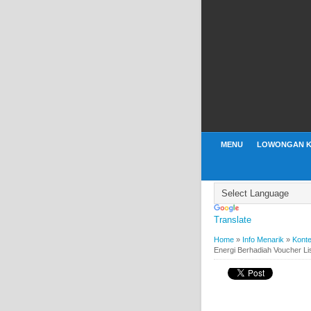
MENU
LOWONGAN K
Translate
Home
»
Info Menarik
»
Kont
Energi Berhadiah Voucher Lis
INFO MENARIK
KONTES
Kontes Video Aksi H
Puluhan Juta Rupiah