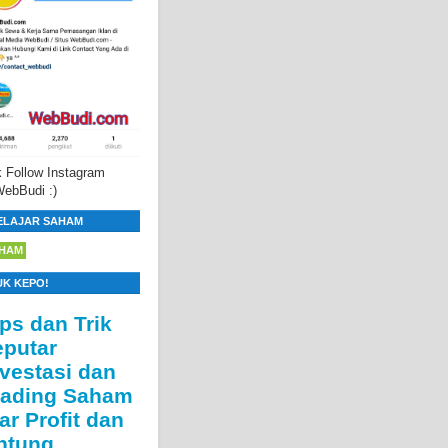
 Follow Instagram
ebBudi :)
ELAJAR SAHAM
HAM
UK KEPO!
ips dan Trik
eputar
nvestasi dan
rading Saham
ar Profit dan
ntung