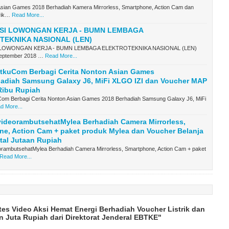
Asian Games 2018 Berhadiah Kamera Mirrorless, Smartphone, Action Cam dan
rik…
Read More...
SI LOWONGAN KERJA - BUMN LEMBAGA
TEKNIKA NASIONAL (LEN)
LOWONGAN KERJA - BUMN LEMBAGA ELEKTROTEKNIKA NASIONAL (LEN)
September 2018 …
Read More...
rtkuCom Berbagi Cerita Nonton Asian Games
hadiah Samsung Galaxy J6, MiFi XLGO IZI dan Voucher MAP
Ribu Rupiah
Com Berbagi Cerita Nonton Asian Games 2018 Berhadiah Samsung Galaxy J6, MiFi
d More...
ideorambutsehatMylea Berhadiah Camera Mirrorless,
e, Action Cam + paket produk Mylea dan Voucher Belanja
otal Jutaan Rupiah
orambutsehatMylea Berhadiah Camera Mirrorless, Smartphone, Action Cam + paket
Read More...
es Video Aksi Hemat Energi Berhadiah Voucher Listrik dan
an Juta Rupiah dari Direktorat Jenderal EBTKE"