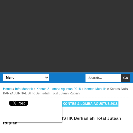
Home
»
Info Menarik
»
Kontes & Lomba Agustus 2018
»
Kontes Menulis
»
Kontes Nulis
KARYA JURNALISTIK Berhadiah Total Jutaan Rupiah
BY
WEBBUDI.COM
INFO MENARIK
KONTES & LOMBA AGUSTUS 2018
KONTES MENULIS
Kontes Nulis KARYA JURNALISTIK Berhadiah Total Jutaan
Rupiah