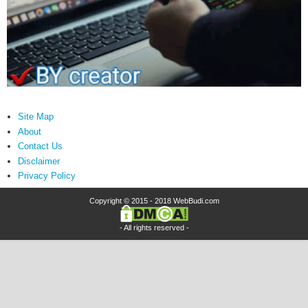
Site Map
About
Contact Us
Disclaimer
Privacy Policy
Copyright © 2015 - 2018
WebBudi.com
- All rights reserved -