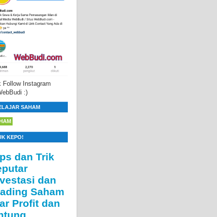
 Follow Instagram
ebBudi :)
ELAJAR SAHAM
HAM
UK KEPO!
ips dan Trik
eputar
nvestasi dan
rading Saham
ar Profit dan
ntung