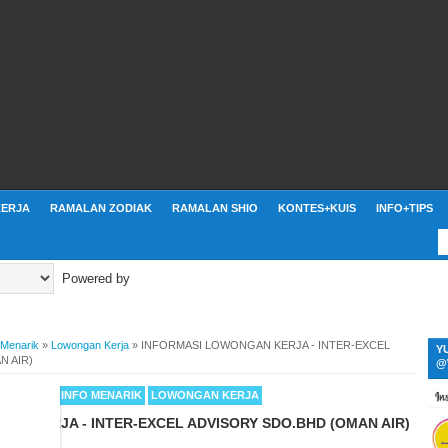
ERJA
RAMALAN ZODIAK
RAMALAN SHIO
KONTES+KUIS
INFO+TIPS
Powered by
 Menarik
»
Lowongan Kerja
»
INFORMASI LOWONGAN KERJA - INTER-EXCEL
Y
N AIR)
@
TUS 2018
INFO MENARIK
LOWONGAN KERJA
AN KERJA - INTER-EXCEL ADVISORY SDO.BHD (OMAN AIR)