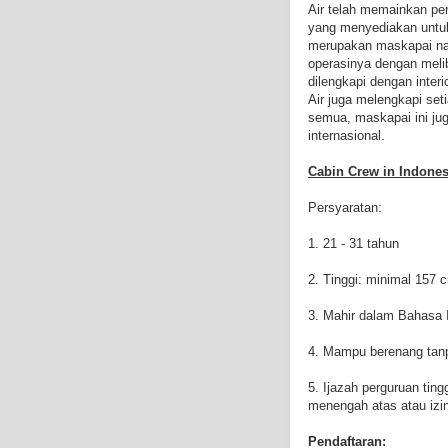
Air telah memainkan p
yang menyediakan untuk 
merupakan maskapai na
operasinya dengan melib
dilengkapi dengan interi
Air juga melengkapi set
semua, maskapai ini ju
internasional.
Cabin Crew in Indones
Persyaratan:
1. 21 - 31 tahun
2. Tinggi: minimal 157 
3. Mahir dalam Bahasa I
4. Mampu berenang tan
5. Ijazah perguruan tingg
menengah atas atau izin
Pendaftaran: