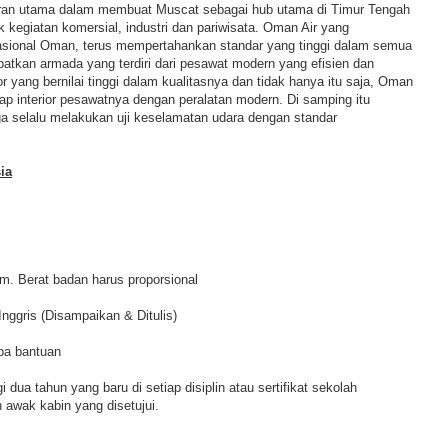
eran utama dalam membuat Muscat sebagai hub utama di Timur Tengah
kegiatan komersial, industri dan pariwisata. Oman Air yang
sional Oman, terus mempertahankan standar yang tinggi dalam semua
atkan armada yang terdiri dari pesawat modern yang efisien dan
or yang bernilai tinggi dalam kualitasnya dan tidak hanya itu saja, Oman
iap interior pesawatnya dengan peralatan modern. Di samping itu
ga selalu melakukan uji keselamatan udara dengan standar
ia
cm. Berat badan harus proporsional
nggris (Disampaikan & Ditulis)
pa bantuan
i dua tahun yang baru di setiap disiplin atau sertifikat sekolah
 awak kabin yang disetujui.