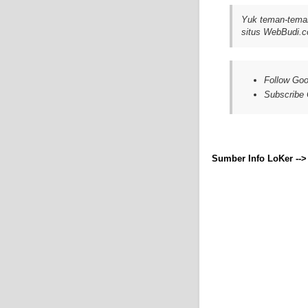
Yuk teman-teman
situs WebBudi.c
Follow Goo
Subscribe
Sumber Info LoKer --