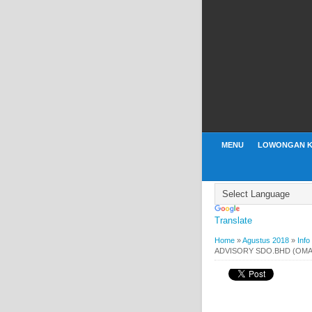
MENU
LOWONGAN K
Translate
Home
»
Agustus 2018
»
Info
ADVISORY SDO.BHD (OMA
BY
WEBBUDI.COM
AGUS
INFORMASI LOWONG