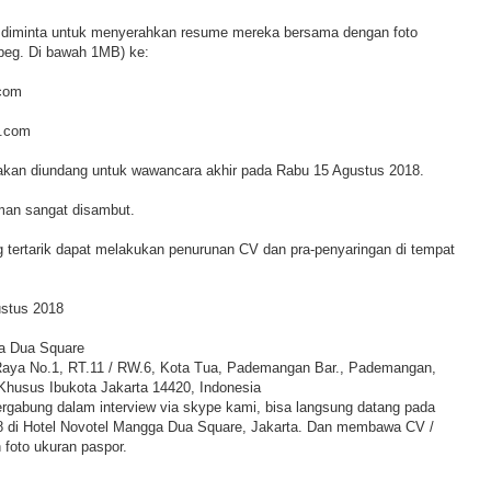
 diminta untuk menyerahkan resume mereka bersama dengan foto
jpeg. Di bawah 1MB) ke:
com
l.com
h akan diundang untuk wawancara akhir pada Rabu 15 Agustus 2018.
man sangat disambut.
ng tertarik dapat melakukan penurunan CV dan pra-penyaringan di tempat
ustus 2018
ga Dua Square
 Raya No.1, RT.11 / RW.6, Kota Tua, Pademangan Bar., Pademangan,
 Khusus Ibukota Jakarta 14420, Indonesia
ergabung dalam interview via skype kami, bisa langsung datang pada
8 di Hotel Novotel Mangga Dua Square, Jakarta. Dan membawa CV /
foto ukuran paspor.