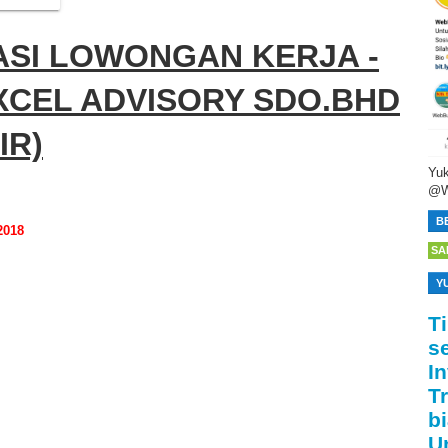
SI LOWONGAN KERJA -
XCEL ADVISORY SDO.BHD
IR)
Yuk
@W
B
2018
SA
Y
T
s
I
T
bi
U