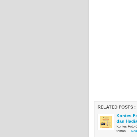
RELATED POSTS :
Kontes F
dan Hadi
Kontes Foto 
teman …
Rea