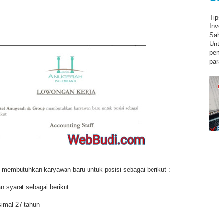
Tip
Inv
Sah
Unt
pe
par
 membutuhkan karyawan baru untuk posisi sebagai berikut :
 syarat sebagai berikut :
simal 27 tahun