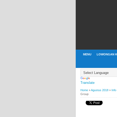
MENU
LOWONGAN K
Translate
Home
»
Agustus 2018
»
Info
Group
BY
WEBBUDI.COM
AGUS
INFORMASI LOWONGA