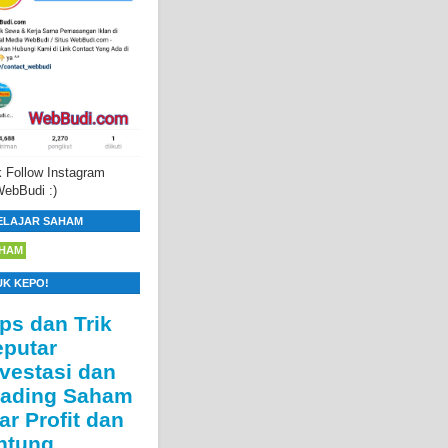
 Follow Instagram
ebBudi :)
ELAJAR SAHAM
HAM
UK KEPO!
ips dan Trik
eputar
nvestasi dan
rading Saham
ar Profit dan
ntung