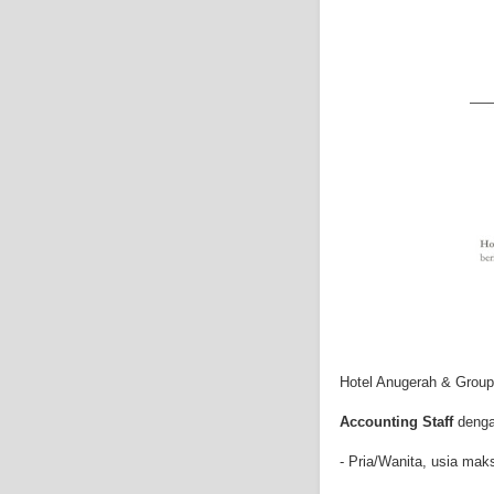
Hotel Anugerah & Group
Accounting Staff
dengan
- Pria/Wanita, usia mak