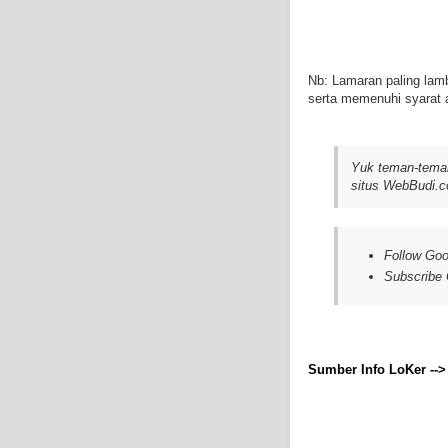
Nb: Lamaran paling lam
serta memenuhi syarat a
Yuk teman-teman
situs WebBudi.c
Follow Goo
Subscribe
Sumber Info LoKer --