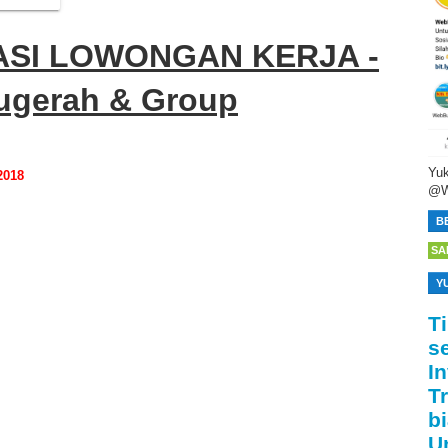
SI LOWONGAN KERJA -
ugerah & Group
Yuk
2018
@W
B
SA
Y
T
s
I
T
bi
U