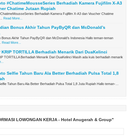
to #ChatimeMousseSeries Berhadiah Kamera Fujifilm X-A3
her Chatime Jutaan Rupiah
#ChatimeMousseSeries Berhadiah Kamera Fujifilm X-A3 dan Voucher Chatime
a…
Read More...
dian Bonus Akhir Tahun PayByQR dan McDonald’s
a
 Bonus Akhir Tahun PayByQR dan McDonald’s Indonesia Hallo teman-teman
…
Read More...
 KRIP TORTILLA Berhadiah Menarik Dari DuaKelinci
IP TORTILLA Berhadiah Menarik Dari DuaKelinci Masih ada kuis berhadiah menarik
...
to Selfie Tahun Baru Ala Better Berhadiah Pulsa Total 1,8
iah
elfie Tahun Baru Ala Better Berhadiah Pulsa Total 1,8 Juta Rupiah Hallo teman-…
FORMASI LOWONGAN KERJA - Hotel Anugerah & Group"