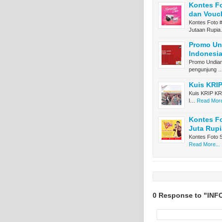
Kontes Fo
dan Vouc
Kontes Foto 
Jutaan Rupi
Promo Un
Indonesi
Promo Undian
pengunjung 
Kuis KRIP
Kuis KRIP KR
l…
Read More
Kontes Fo
Juta Rup
Kontes Foto S
Read More...
0 Response to "IN