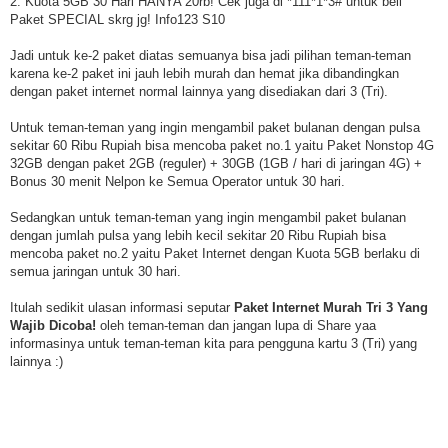
2. Kuota 5GB 30 Hari HANYA 20rb! Cek juga di *111*1*3# untuk beli
Paket SPECIAL skrg jg! Info123 S10
Jadi untuk ke-2 paket diatas semuanya bisa jadi pilihan teman-teman
karena ke-2 paket ini jauh lebih murah dan hemat jika dibandingkan
dengan paket internet normal lainnya yang disediakan dari 3 (Tri).
Untuk teman-teman yang ingin mengambil paket bulanan dengan pulsa
sekitar 60 Ribu Rupiah bisa mencoba paket no.1 yaitu Paket Nonstop 4G
32GB dengan paket 2GB (reguler) + 30GB (1GB / hari di jaringan 4G) +
Bonus 30 menit Nelpon ke Semua Operator untuk 30 hari.
Sedangkan untuk teman-teman yang ingin mengambil paket bulanan
dengan jumlah pulsa yang lebih kecil sekitar 20 Ribu Rupiah bisa
mencoba paket no.2 yaitu Paket Internet dengan Kuota 5GB berlaku di
semua jaringan untuk 30 hari.
Itulah sedikit ulasan informasi seputar
Paket Internet Murah Tri 3 Yang
Wajib Dicoba!
oleh teman-teman dan jangan lupa di Share yaa
informasinya untuk teman-teman kita para pengguna kartu 3 (Tri) yang
lainnya :)