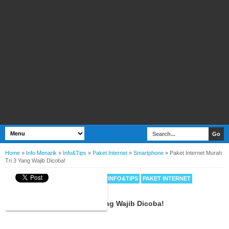
Home
»
Info Menarik
»
Info&Tips
»
Paket Internet
»
Smartphone
»
Paket Internet Murah
Tri 3 Yang Wajib Dicoba!
BY
WEBBUDI.COM
INFO MENARIK
INFO&TIPS
PAKET INTERNET
SMARTPHONE
Paket Internet Murah Tri 3 Yang Wajib Dicoba!