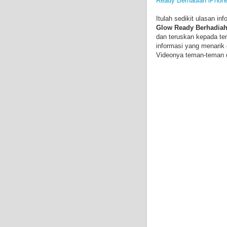
Ready Berhadiah iPhon
Itulah sedikit ulasan in
Glow Ready Berhadiah
dan teruskan kepada te
informasi yang menarik
Videonya teman-teman d