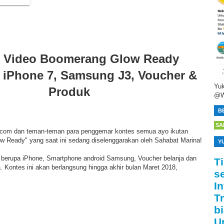
 Video Boomerang Glow Ready
 iPhone 7, Samsung J3, Voucher &
Yuk
Produk
@W
B
SA
om dan teman-teman para penggemar kontes semua ayo ikutan
 Ready" yang saat ini sedang diselenggarakan oleh Sahabat Marina!
Y
berupa iPhone, Smartphone android Samsung, Voucher belanja dan
T
a. Kontes ini akan berlangsung hingga akhir bulan Maret 2018,
s
I
T
bi
U