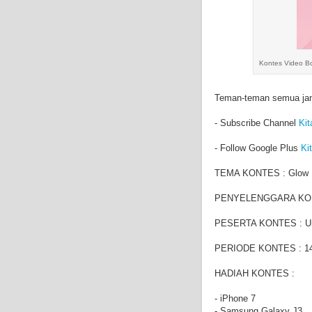
Kontes Video B
Teman-teman semua jan
- Subscribe Channel
Kit
- Follow Google Plus
Ki
TEMA KONTES : Glow 
PENYELENGGARA KONT
PESERTA KONTES : 
PERIODE KONTES : 14 F
HADIAH KONTES :
- iPhone 7
- Samsung Galaxy J3