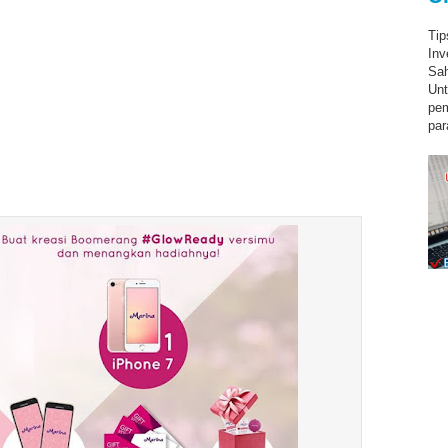
Tip
Inv
Sah
Unt
pe
par