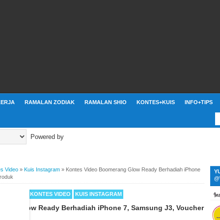
ERJA
RAMALAN ZODIAK
RAMALAN SHIO
KONTES+KUIS
INFO+TIPS
Powered by
s Video
»
Kuis Instagram
»
Kontes Video Boomerang Glow Ready Berhadiah iPhone
Y
Produk
@
 MENARIK
KONTES VIDEO
KUIS INSTAGRAM
rang Glow Ready Berhadiah iPhone 7, Samsung J3, Voucher