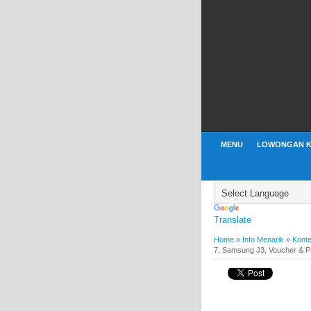
MENU
LOWONGAN K
Translate
Home
»
Info Menarik
»
Konte
7, Samsung J3, Voucher & 
BY
WEBBUDI.COM
INFO
Kontes Video Boome
& Produk