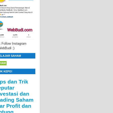
 Follow Instagram
ebBudi :)
ELAJAR SAHAM
HAM
UK KEPO!
ips dan Trik
eputar
nvestasi dan
rading Saham
ar Profit dan
ntung