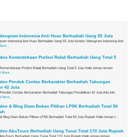
deogram Indonesia Anti Hoax Berhadiah Uang 55 Juta
gram Indonesia Anti Hoax Berhadiah Uang 55 Juta Kontes Videogram Indonesia Anti
ore...
deo Kemerdekaan Profesi Ralali Berhadiah Uang Total 5
Kemerdekaan Profesi Ralali Berhadiah Uang Total 5 Juta Hallo teman-teman
 More...
ideo Pendek Cerdas Berkarakter Berhadiah Tabungan
n 42 Juta
 Pendek Cerdas Berkarakter Berhadiah Tabungan Pendidikan 42 Juta Ada info
 More...
deo & Blog Diam Bukan Pilihan LPSK Berhadiah Total 50
iah
& Blog Diam Bukan Pilihan LPSK Berhadiah Total 50 Juta Rupiah Hallo teman-t…
deo AbuTours Berhadiah Uang Tunai Total 170 Juta Rupiah
 AbuTours Berhadiah Uang Tunai Total 170 Juta Rupiah Hallo teman-teman