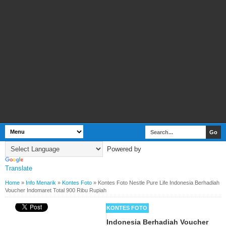
Powered by
Translate
Home
»
Info Menarik
»
Kontes Foto
»
Kontes Foto Nestle Pure Life Indonesia Berhadiah
Voucher Indomaret Total 900 Ribu Rupiah
BY
WEBBUDI.COM
INFO MENARIK
KONTES FOTO
Kontes Foto Nestle Pure Life Indonesia Berhadiah Voucher