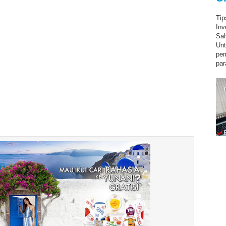
Tip
Inv
Sah
Unt
pe
par