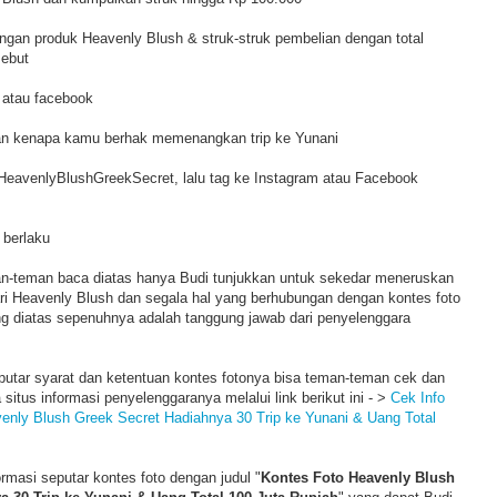
ngan produk Heavenly Blush & struk-struk pembelian dengan total
sebut
 atau facebook
kan kenapa kamu berhak memenangkan trip ke Yunani
#HeavenlyBlushGreekSecret, lalu tag ke Instagram atau Facebook
 berlaku
man-teman baca diatas hanya Budi tunjukkan untuk sekedar meneruskan
ari Heavenly Blush dan segala hal yang berhubungan dengan kontes foto
g diatas sepenuhnya adalah tanggung jawab dari penyelenggara
seputar syarat dan ketentuan kontes fotonya bisa teman-teman cek dan
situs informasi penyelenggaranya melalui link berikut ini - >
Cek Info
venly Blush Greek Secret Hadiahnya 30 Trip ke Yunani & Uang Total
formasi seputar kontes foto dengan judul "
Kontes Foto Heavenly Blush