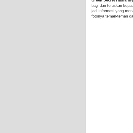
Greek Secret Hadiahny
bagi dan teruskan kepa
jadi informasi yang men
fotonya teman-teman d