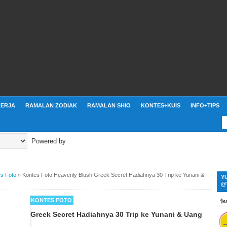
ERJA
RAMALAN ZODIAK
RAMALAN SHIO
KONTES+KUIS
INFO+TIPS
Powered by
s Foto
»
Kontes Foto Heavenly Blush Greek Secret Hadiahnya 30 Trip ke Yunani &
Y
@
 MENARIK
KONTES FOTO
y Blush Greek Secret Hadiahnya 30 Trip ke Yunani & Uang
ah