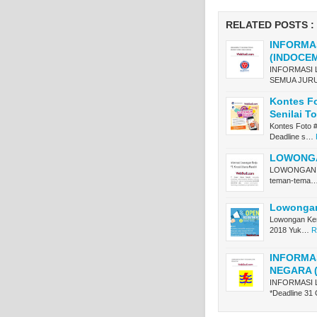
RELATED POSTS :
INFORMA
(INDOCE
INFORMASI 
SEMUA JURU
Kontes F
Senilai T
Kontes Foto 
Deadline s…
LOWONGAN
LOWONGAN KE
teman-tema
Lowongan
Lowongan Ker
2018 Yuk…
R
INFORMA
NEGARA 
INFORMASI 
*Deadline 31