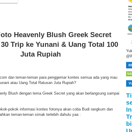
oto Heavenly Blush Greek Secret
30 Trip ke Yunani & Uang Total 100
Yuk
Juta Rupiah
@W
B
SA
com dan teman-teman para penggemar kontes semua ada yang mau
Yunani atau Uang Total Ratusan Juta Rupiah?
Y
enly Blush dengan tema Greek Secret yang akan berlangsung sampai
T
s
I
pokok-pokok informasi kontes fotonya akan coba Budi rangkum dan
ilahkan teman-teman simak terlebih dahulu yaa :
T
bi
U