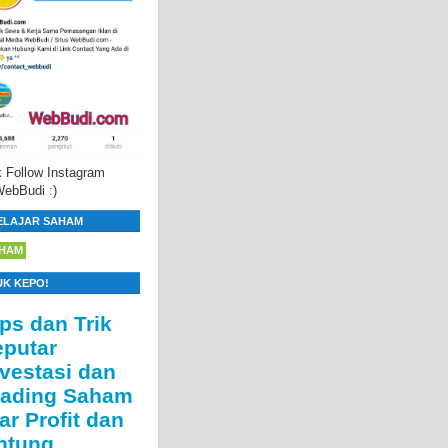
 Follow Instagram
ebBudi :)
ELAJAR SAHAM
HAM
UK KEPO!
ips dan Trik
eputar
nvestasi dan
rading Saham
ar Profit dan
ntung