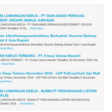
SI LOWONGAN KERJA - PT DIAN ABADI PERKASA
MENT GROUP) SEMUA JURUSAN
LOWONGAN KERJA - PT DIAN ABADI PERKASA (INDOCEMENT GROUP)
SAN *Deadline 23 No…
Read More...
oto #AkuPerempuanAntiHoax Berhadiah Voucher Belanja
otal 4 Juta Rupiah
#AkuPerempuanAntiHoax Berhadiah Voucher Belanja Senilai Total 4 Juta Rupiah
Read More...
 KERJA TERBARU - PT. Kreasi Utama Mandiri
RJA TERBARU - PT. Kreasi Utama Mandiri *Deadline 30 November 2018 Yuk,
…
Read More...
 Kerja Terbaru November 2018 - LKP PalComTech Opi Mall
ja Terbaru November 2018 - LKP PalComTech Opi Mall *Deadline 6 November
ead More...
SI LOWONGAN KERJA - BUMN PT PERUSAHAAN LISTRIK
(PLN)
LOWONGAN KERJA - BUMN PT PERUSAHAAN LISTRIK NEGARA (PLN)
 Oktober 2018 …
Read More...