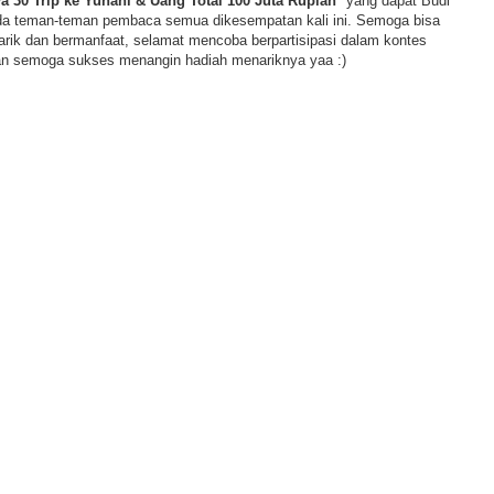
a 30 Trip ke Yunani & Uang Total 100 Juta Rupiah
" yang dapat Budi
da teman-teman pembaca semua dikesempatan kali ini. Semoga bisa
arik dan bermanfaat, selamat mencoba berpartisipasi dalam kontes
an semoga sukses menangin hadiah menariknya yaa :)