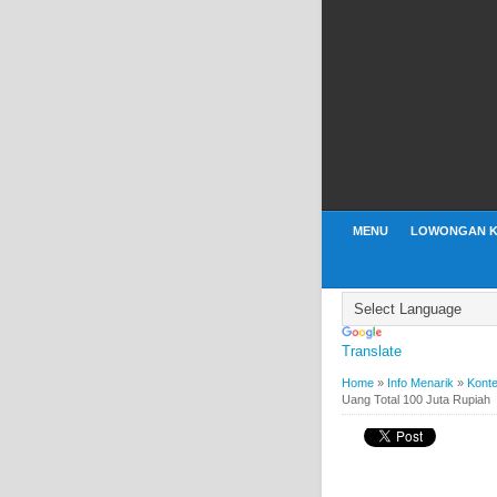
MENU
LOWONGAN K
Translate
Home
»
Info Menarik
»
Konte
Uang Total 100 Juta Rupiah
BY
WEBBUDI.COM
INFO
Kontes Foto Heavenl
Total 100 Juta Rupi