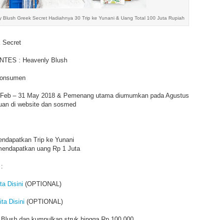
 Blush Greek Secret Hadiahnya 30 Trip ke Yunani & Uang Total 100 Juta Rupiah
 Secret
ES : Heavenly Blush
onsumen
eb – 31 May 2018 & Pemenang utama diumumkan pada Agustus
an di website dan sosmed
ndapatkan Trip ke Yunani
mendapatkan uang Rp 1 Juta
:
ta Disini
(OPTIONAL)
ita Disini
(OPTIONAL)
y Blush dan kumpulkan struk hingga Rp 100.000