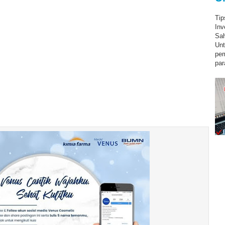
Tip
Inv
Sah
Unt
pe
par