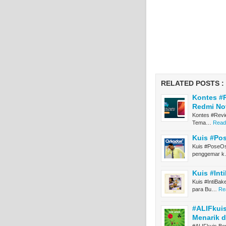
RELATED POSTS :
Kontes #
Redmi No
Kontes #Revi
Tema…
Read
Kuis #Po
Kuis #PoseOs
penggemar 
Kuis #In
Kuis #IntiBa
para Bu…
Re
#ALIFkui
Menarik d