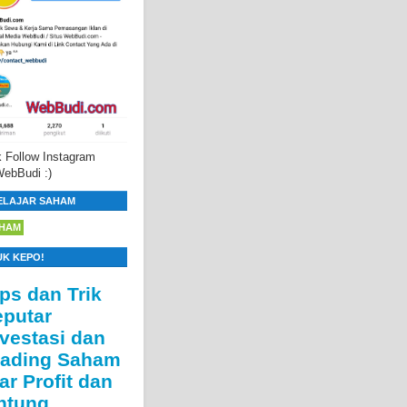
 Follow Instagram
ebBudi :)
ELAJAR SAHAM
HAM
UK KEPO!
ips dan Trik
eputar
nvestasi dan
rading Saham
ar Profit dan
ntung