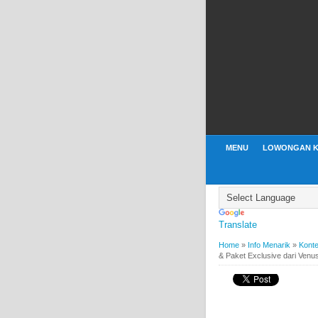
MENU
LOWONGAN K
Translate
Home
»
Info Menarik
»
Konte
& Paket Exclusive dari Ven
BY
WEBBUDI.COM
INFO
Kontes Foto #Canti
Paket Exclusive dar