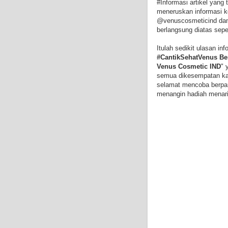
#Informasi artikel yang
meneruskan informasi k
@venuscosmeticind dan 
berlangsung diatas sep
Itulah sedikit ulasan in
#CantikSehatVenus Ber
Venus Cosmetic IND
" 
semua dikesempatan kali
selamat mencoba berpar
menangin hadiah menari