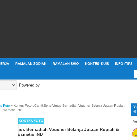
ERJA
RAMALAN ZODIAK
RAMALAN SHIO
KONTES+KUIS
INFO+TIPS
Powered by
s Foto
»
Kontes Foto #CantikSehatVenus Berhadiah Voucher Belanja Jutaan Rupiah
Y
us Cosmetic IND
@
 MENARIK
KONTES FOTO
kSehatVenus Berhadiah Voucher Belanja Jutaan Rupiah &
i Venus Cosmetic IND