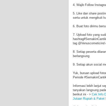
4. Wajib Follow Instag
5. Like dan share posti
serta untuk mengikuti ku
6. Buat foto dirimu be
7. Upload foto yang su
hashtag#SemakinCantik
tag @Venuscometicind 
8. Setiap peserta dila
berlangsung
9. Setiap akun social me
Yuk, buruan upload fo
Periode #SemakinCantik
Informasi lebih lanjut 
tanyakan langsung pada 
berikut ini - >
Cek Info 
Jutaan Rupiah & Paket 