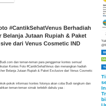
oto #CantikSehatVenus Berhadiah
 Belanja Jutaan Rupiah & Paket
Yuk
sive dari Venus Cosmetic IND
@W
B
SA
Budi.com dan teman-teman para penggemar kontes semua!
ikutan Kontes Foto #CantikSehatVenus dan menangkan hadiah
Y
her Belanja Jutaan Rupiah & Paket Exclusive dari Venus Cosmetic
T
s
pokok-pokok informasi kontes fotonya akan coba Budi rangkum dan
I
ilahkan teman-teman simak terlebih dahulu yaa :
T
bi
U