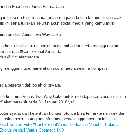
ram dan Facebook Kimia Farma Care
ngan ini serta tulis 5 nama teman mu pada kolom komentar dan ajak
is ini serta tuliskan seluruh akun social media yang kamu miliki
rsama produk Venus Two Way Cake
dah kamu buat di akun social media pribadimu serta menggunakan
Sehat dan #CantikSehatVenus dan
dan @kimiafarmacare
rang mengganti username akun social media selama kompetisi
dia peserta tidak boleh di private.
tomu bersama Venus Two Way Cake untuk mendapatkan voucher pulsa.
Sehat berakhir pada 31 Januari 2018 ya!
seputar syarat dan ketentuan kontes fotonya bisa teman-teman cek dan
sosial media instagram informasi penyelenggaranya melalui link
Detail Kontes Foto #CantikSehatVenus Berhadiah Voucher Belanja
Exclusive dari Venus Cosmetic IND