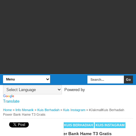
Powered by
Translate
Home
»
Info Menarik
»
Kuis Berhadiah
»
Kuis Instagram
»
#JakmallKuis Berhadiah
Power Bank Hame T3 Gratis
BY
WEBBUDI.COM
INFO MENARIK
KUIS BERHADIAH
KUIS INSTAGRAM
#JakmallKuis Berhadiah Power Bank Hame T3 Gratis