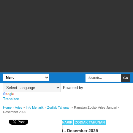
Powered by
Translate
Home
»
Aries
»
Info Menarik
»
Zodiak Tahunan
»
Ramalan Zodiak Aries Januari -
Desember 2025
BY
WEBBUDI.COM
ARIES
INFO MENARIK
ZODIAK TAHUNAN
Ramalan Zodiak Aries Januari - Desember 2025