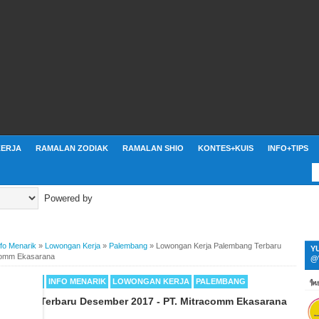
ERJA
RAMALAN ZODIAK
RAMALAN SHIO
KONTES+KUIS
INFO+TIPS
Powered by
nfo Menarik
»
Lowongan Kerja
»
Palembang
»
Lowongan Kerja Palembang Terbaru
Y
comm Ekasarana
@
MBER 2017
INFO MENARIK
LOWONGAN KERJA
PALEMBANG
embang Terbaru Desember 2017 - PT. Mitracomm Ekasarana