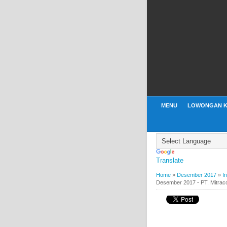
MENU
LOWONGAN K
Translate
Home
»
Desember 2017
»
I
Desember 2017 - PT. Mitra
BY
WEBBUDI.COM
DESE
Lowongan Kerja Pal