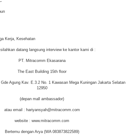
C
hun
ga Kerja, Kesehatan
silahkan datang langsung interview ke kantor kami di :
PT. Mitracomm Ekasarana
The East Building 15th floor
g Gde Agung Kav. E.3.2 No. 1 Kawasan Mega Kuningan Jakarta Selatan
12950
(depan mall ambassador)
atau email : hariyansyah@mitracomm.com
website : www.mitracomm.com
Bertemu dengan Arya (WA 083873822589)