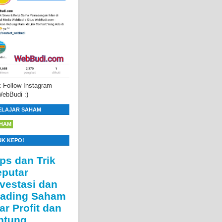
 Follow Instagram
ebBudi :)
ELAJAR SAHAM
HAM
UK KEPO!
ips dan Trik
eputar
nvestasi dan
rading Saham
ar Profit dan
ntung