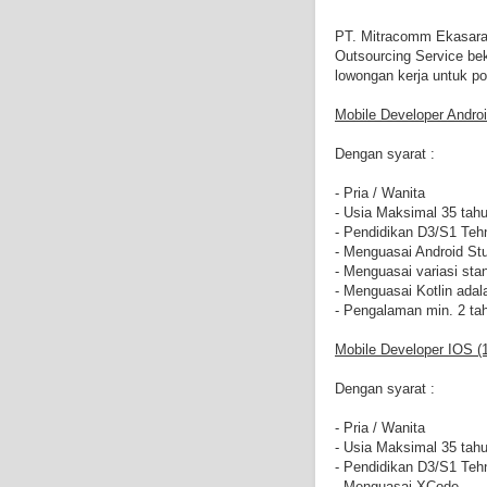
PT. Mitracomm Ekasara
Outsourcing Service b
lowongan kerja untuk pos
Mobile Developer Androi
Dengan syarat :
- Pria / Wanita
- Usia Maksimal 35 tah
- Pendidikan D3/S1 Tehn
- Menguasai Android St
- Menguasai variasi sta
- Menguasai Kotlin adala
- Pengalaman min. 2 ta
Mobile Developer IOS (1
Dengan syarat :
- Pria / Wanita
- Usia Maksimal 35 tah
- Pendidikan D3/S1 Tehn
- Menguasai XCode