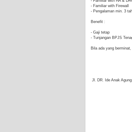
- Familiar with HA & DR
- Familiar with Firewall
- Pengalaman min. 3 ta
Benefit :
- Gaji tetap
- Tunjangan BPJS Tena
Bila ada yang berminat, 
Jl. DR. Ide Anak Agun