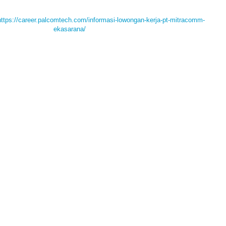
https://career.palcomtech.com/informasi-lowongan-kerja-pt-mitracomm-
ekasarana/