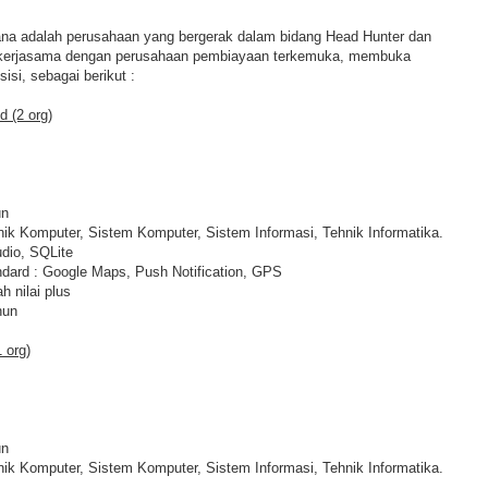
na adalah perusahaan yang bergerak dalam bidang Head Hunter dan
ekerjasama dengan perusahaan pembiayaan terkemuka, membuka
isi, sebagai berikut :
d (2 org)
un
ik Komputer, Sistem Komputer, Sistem Informasi, Tehnik Informatika.
udio, SQLite
ndard : Google Maps, Push Notification, GPS
h nilai plus
hun
 org)
un
ik Komputer, Sistem Komputer, Sistem Informasi, Tehnik Informatika.