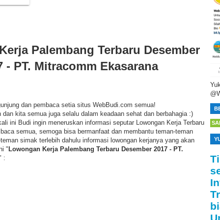
Kerja Palembang Terbaru Desember
7 - PT. Mitracomm Ekasarana
Yuk
@W
gunjung dan pembaca setia situs WebBudi.com semua!
B
 dan kita semua juga selalu dalam keadaan sehat dan berbahagia :)
li ini Budi ingin meneruskan informasi seputar Lowongan Kerja Terbaru
SA
baca semua, semoga bisa bermanfaat dan membantu teman-teman
Y
teman simak terlebih dahulu informasi lowongan kerjanya yang akan
i "
Lowongan Kerja Palembang Terbaru Desember 2017 - PT.
T
" :
s
I
T
bi
U