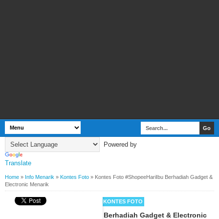
Powered by
Translate
Home
»
Info Menarik
»
Kontes Foto
»
Kontes Foto #ShopeeHariIbu Berhadiah Gadget &
Electronic Menarik
BY
WEBBUDI.COM
INFO MENARIK
KONTES FOTO
Kontes Foto #ShopeeHariIbu Berhadiah Gadget & Electronic