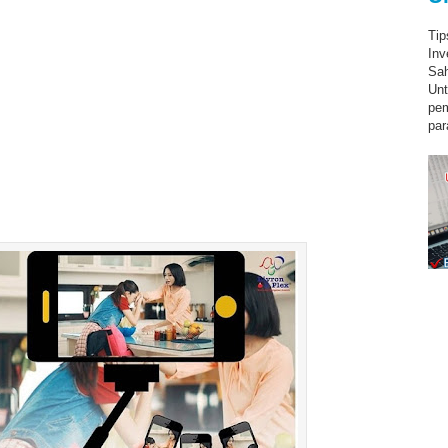
Tip
Inv
Sah
Unt
pe
par