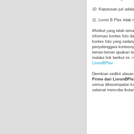
10. Keputusan juri adala
11. Livron B.Plex tidak
#Artikel yang telah te
informasi kontes foto d
kontes foto yang sedan
penyelenggara kontesnya
teman-teman ajuakan la
melalui link berikut ini -
LivronBPlex
Demikian sedikit ulasan
Prime dari LivronBPle
semua dikesempatan kali
selamat mencoba ikutan