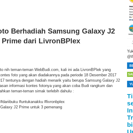
oto Berhadiah Samsung Galaxy J2
Prime dari LivronBPlex
Yuk
@W
B
oto nih teman-teman WebBudi.com, kali ini ada LivronBPlek yang
SA
ontes foto yang akan diadakannya pada periode 18 Desember 2017
17 tentunya dengan hadiah menarik yaitu berupa Samsung Galaxy J2
Y
ulasan informasi kontes fotonya yang akan coba Budi rangkum dan
ilahkan teman-teman simak terlebih dahulu :
T
 #dariibuku #untukanakku #livronbplex
s
Galaxy J2 Prime untuk 3 pemenang
I
T
bi
U