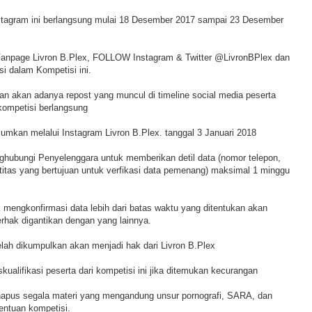
nstagram ini berlangsung mulai 18 Desember 2017 sampai 23 Desember
Fanpage Livron B.Plex, FOLLOW Instagram & Twitter @LivronBPlex dan
si dalam Kompetisi ini.
tan akan adanya repost yang muncul di timeline social media peserta
kompetisi berlangsung
mkan melalui Instagram Livron B.Plex. tanggal 3 Januari 2018
hubungi Penyelenggara untuk memberikan detil data (nomor telepon,
ntitas yang bertujuan untuk verfikasi data pemenang) maksimal 1 minggu
 mengkonfirmasi data lebih dari batas waktu yang ditentukan akan
rhak digantikan dengan yang lainnya.
elah dikumpulkan akan menjadi hak dari Livron B.Plex
kualifikasi peserta dari kompetisi ini jika ditemukan kecurangan
hapus segala materi yang mengandung unsur pornografi, SARA, dan
entuan kompetisi.