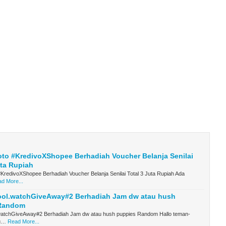
to #KredivoXShopee Berhadiah Voucher Belanja Senilai
uta Rupiah
KredivoXShopee Berhadiah Voucher Belanja Senilai Total 3 Juta Rupiah Ada
d More...
ool.watchGiveAway#2 Berhadiah Jam dw atau hush
Random
watchGiveAway#2 Berhadiah Jam dw atau hush puppies Random Hallo teman-
u…
Read More...