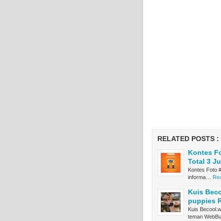
RELATED POSTS :
Kontes Fo
Total 3 J
Kontes Foto #
informa…
Rea
Kuis Bec
puppies 
Kuis Becool.
teman WebB