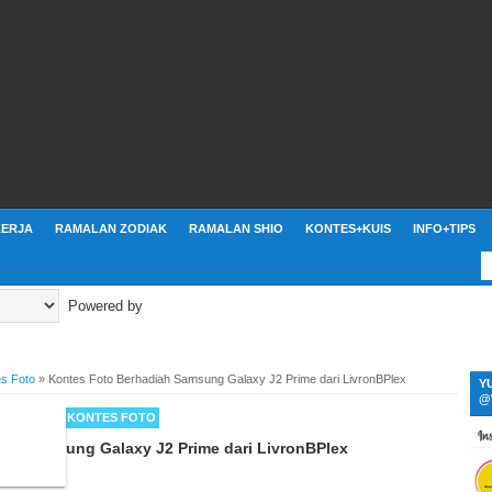
ERJA
RAMALAN ZODIAK
RAMALAN SHIO
KONTES+KUIS
INFO+TIPS
Powered by
s Foto
»
Kontes Foto Berhadiah Samsung Galaxy J2 Prime dari LivronBPlex
Y
@
 MENARIK
KONTES FOTO
iah Samsung Galaxy J2 Prime dari LivronBPlex