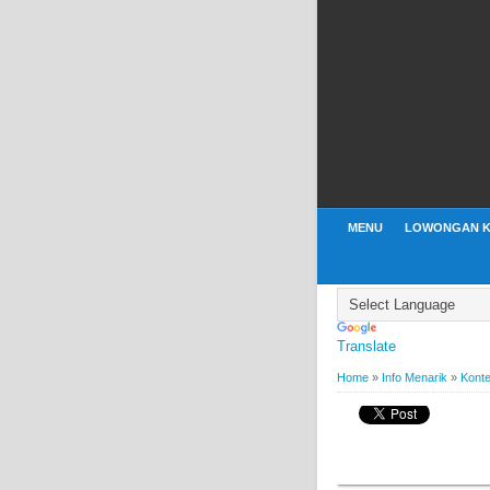
MENU
LOWONGAN K
Translate
Home
»
Info Menarik
»
Konte
BY
WEBBUDI.COM
INFO
Kontes Foto Berhad