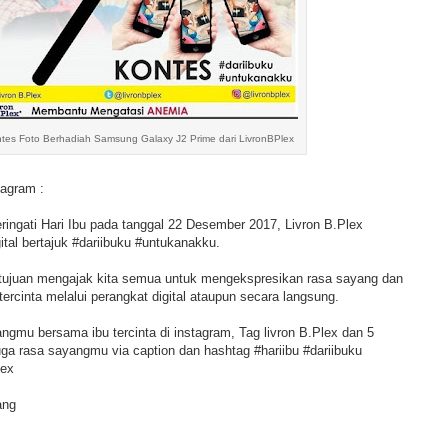
tes Foto Berhadiah Samsung Galaxy J2 Prime dari LivronBPlex
tagram :
ingati Hari Ibu pada tanggal 22 Desember 2017, Livron B.Plex
ital bertajuk #dariibuku #untukanakku.
bertujuan mengajak kita semua untuk mengekspresikan rasa sayang dan
tercinta melalui perangkat digital ataupun secara langsung.
angmu bersama ibu tercinta di instagram, Tag livron B.Plex dan 5
a rasa sayangmu via caption dan hashtag #hariibu #dariibuku
lex
ang