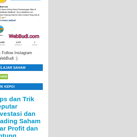
 Follow Instagram
ebBudi :)
ELAJAR SAHAM
HAM
UK KEPO!
ips dan Trik
eputar
nvestasi dan
rading Saham
ar Profit dan
ntung