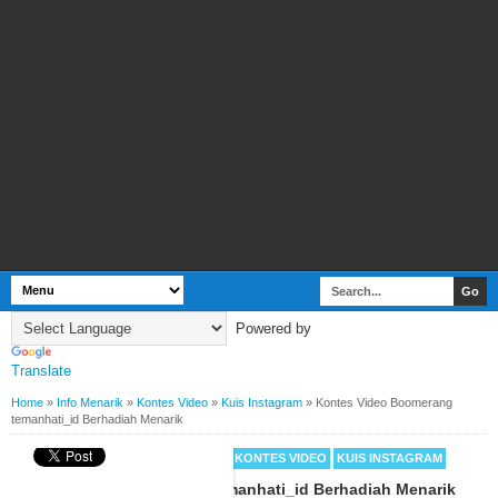
Powered by
Translate
Home
»
Info Menarik
»
Kontes Video
»
Kuis Instagram
»
Kontes Video Boomerang
temanhati_id Berhadiah Menarik
BY
WEBBUDI.COM
INFO MENARIK
KONTES VIDEO
KUIS INSTAGRAM
Kontes Video Boomerang temanhati_id Berhadiah Menarik