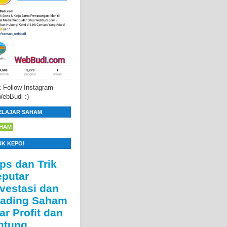
 Follow Instagram
ebBudi :)
ELAJAR SAHAM
HAM
UK KEPO!
ips dan Trik
eputar
nvestasi dan
rading Saham
ar Profit dan
ntung