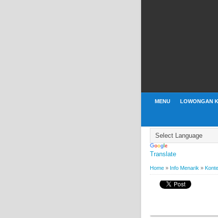
MENU
LOWONGAN K
Translate
Home
»
Info Menarik
»
Konte
BY
WEBBUDI.COM
INFO
Kontes Foto Starvit 