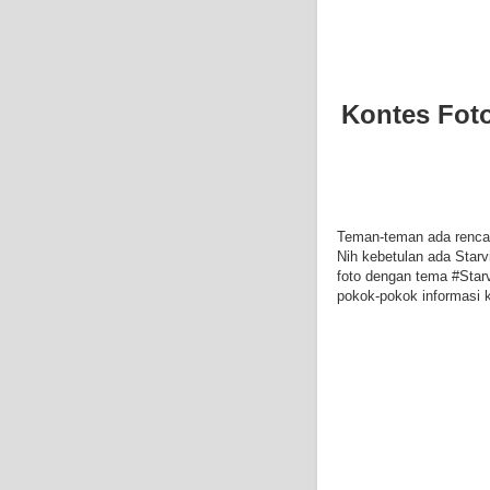
Kontes Foto
Teman-teman ada rencan
Nih kebetulan ada Starv
foto dengan tema #Starv
pokok-pokok informasi 