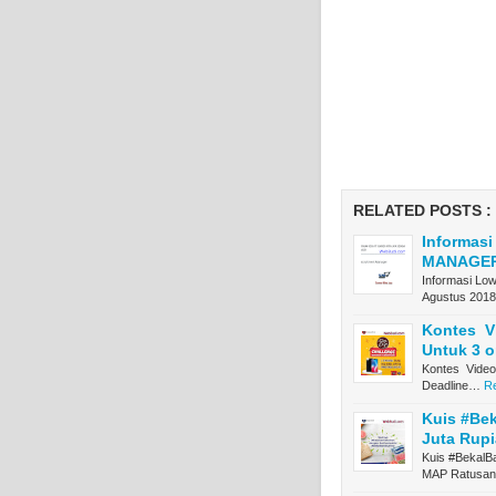
RELATED POSTS :
Informas
MANAGE
Informasi L
Agustus 201
Kontes V
Untuk 3 
Kontes Video
Deadline…
Re
Kuis #Be
Juta Rup
Kuis #BekalB
MAP Ratusa