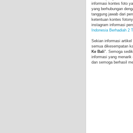
informasi kontes foto ya
yang berhubungan denga
tanggung jawab dari pen
ketentuan kontes foton
instagram informasi peny
Indonesia Berhadiah 2 T
Sekian informasi artik
semua dikesempatan kali
Ke Bali
". Semoga sediki
informasi yang menarik
dan semoga berhasil men