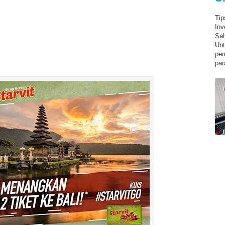
Tip
Inv
Sah
Unt
pe
par