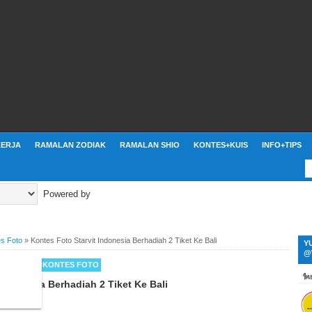
ERJA
RAMALAN ZODIAK
RAMALAN SHIO
KONTES+KUIS
INFO+TIPS
Powered by
s Foto
»
Kontes Foto Starvit Indonesia Berhadiah 2 Tiket Ke Bali
Y
@
 MENARIK
KONTES FOTO
Indonesia Berhadiah 2 Tiket Ke Bali