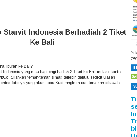
 Starvit Indonesia Berhadiah 2 Tiket
Ke Bali
Yuk
@W
a liburan ke Bali?
B
it Indonesia yang mau bagi-bagi hadiah 2 Tiket ke Bali melalui kontes
SA
itGo. Silahkan teman-teman simak terlebih dahulu sedikit ulasan
kontes fotonya yang akan coba Budi rangkum dan teruskan dibawah :
Y
T
s
I
T
bi
U