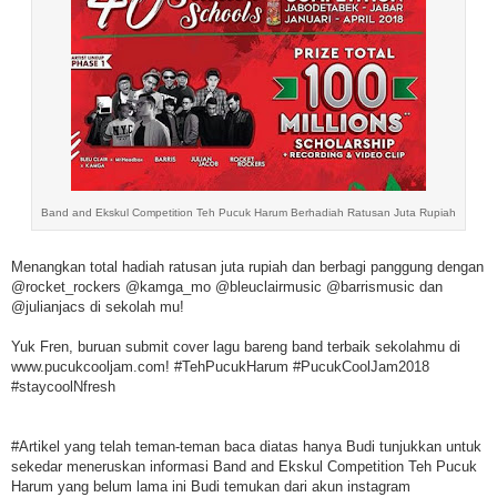
Band and Ekskul Competition Teh Pucuk Harum Berhadiah Ratusan Juta Rupiah
Menangkan total hadiah ratusan juta rupiah dan berbagi panggung dengan
@rocket_rockers @kamga_mo @bleuclairmusic @barrismusic dan
@julianjacs di sekolah mu!
Yuk Fren, buruan submit cover lagu bareng band terbaik sekolahmu di
www.pucukcooljam.com! #TehPucukHarum #PucukCoolJam2018
#staycoolNfresh
#Artikel yang telah teman-teman baca diatas hanya Budi tunjukkan untuk
sekedar meneruskan informasi Band and Ekskul Competition Teh Pucuk
Harum yang belum lama ini Budi temukan dari akun instagram