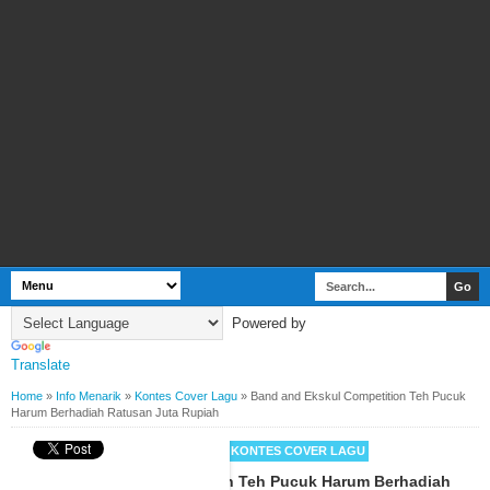
Powered by
Translate
Home
»
Info Menarik
»
Kontes Cover Lagu
»
Band and Ekskul Competition Teh Pucuk
Harum Berhadiah Ratusan Juta Rupiah
BY
WEBBUDI.COM
INFO MENARIK
KONTES COVER LAGU
Band and Ekskul Competition Teh Pucuk Harum Berhadiah