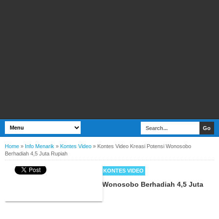
Home
»
Info Menarik
»
Kontes Video
»
Kontes Video Kreasi Potensi Wonosobo
Berhadiah 4,5 Juta Rupiah
BY
WEBBUDI.COM
INFO MENARIK
KONTES VIDEO
Kontes Video Kreasi Potensi Wonosobo Berhadiah 4,5 Juta
Rupiah