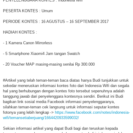
PENYELENGGARA KONTES : Indonesia Wifi
PESERTA KONTES : Umum
PERIODE KONTES : 16 AGUSTUS – 16 SEPTEMBER 2017
HADIAH KONTES :
- 1 Kamera Canon Mirrorless
- 5 Smartphone Xiaomi4 Jam tangan Swatch
- 20 Voucher MAP masing-masing senilai Rp 300.000
#Artikel yang telah teman-teman baca diatas hanya Budi tunjukkan untuk
sekedar meneruskan informasi kontes foto dari Indonesia Wifi dan segala
hal yang berhubungan dengan kontes foto tersebut sepenuhnya adalah
tanggung jawab dari penyelenggara kontesnya sendiri. Berikut ini Budi
bagikan link sosial media Facebook informasi penyelenggaranya,
silahkan teman-teman cek langsung untuk informasi seputar kontes
fotonya yang lebih lengkap ->
https://www.facebook.com/notes/indonesia-
wifi/temansetiaberjuang/1664420933599032/
Sekian informasi artikel yang dapat Budi bagi dan teruskan kepada