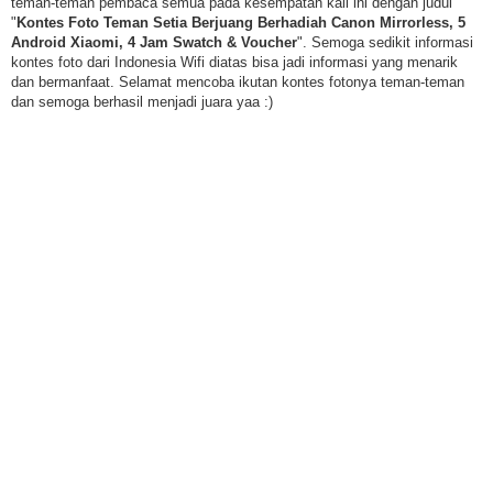
teman-teman pembaca semua pada kesempatan kali ini dengan judul
"
Kontes Foto Teman Setia Berjuang Berhadiah Canon Mirrorless, 5
Android Xiaomi, 4 Jam Swatch & Voucher
". Semoga sedikit informasi
kontes foto dari Indonesia Wifi diatas bisa jadi informasi yang menarik
dan bermanfaat. Selamat mencoba ikutan kontes fotonya teman-teman
dan semoga berhasil menjadi juara yaa :)