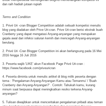
dan raih hadiah jutaan rupiah
Terms and Condition
1. Privé Uri -cran Blogger Competition adalah sebuah kompetisi menulis
blog yang diadakan oleh Prive Uri-cran. Prive Uri-cran berisi ekstrak buah
Cranberry yang dapat mengatasi Anyang-anyangan yang merupakan
gejala awal dari infeksi saluran kemih dan mencegah Anyang-anyangan
berulang.
2. Privé Uri -Cran Blogger Competition ini akan berlangsung pada 16 Mei
2016 hingga 16 Juli 2016
3. Peserta wajib 'LIKE' akun Facebook Page Privé Uri-cran :
https://www.facebook.com/priveuricran
4. Peserta diminta untuk menulis artikel di blog milik peserta dengan
tema : 'Pengalaman Anyang-Anyangan Kamu atau Temanmu' / 'Buah
Cranberry dan Anyang-Anyangan?' . Contoh: Tahukah kamu, kurang
minum saat berpuasa dapat meningkatkan resiko terkena Anyang-
anyangan?
5. Tulisan diwajibkan untuk menceritakan pengalaman pribadi atau teman