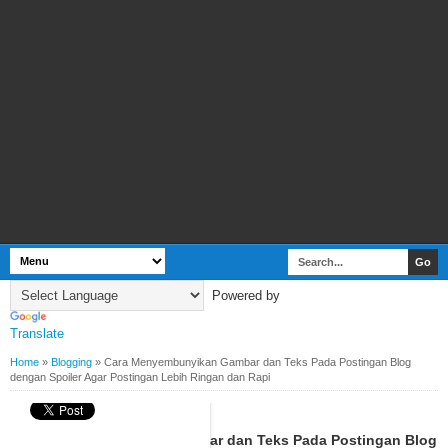
Powered by
Translate
Home
»
Blogging
»
Cara Menyembunyikan Gambar dan Teks Pada Postingan Blog
dengan Spoiler Agar Postingan Lebih Ringan dan Rapi
BY
WEBBUDI.COM
BLOGGING
Cara Menyembunyikan Gambar dan Teks Pada Postingan Blog