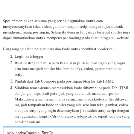
Spoiler merupakan sebutan yang sering digunakan untuk cara
menyembunyikan teks, video, gambar maupun script dengan tujuan untuk
menghemat ruang postingan. Selain itu dengan fungsinya tersebut spoiler juga
dapat dimanfaatkan untuk mempercepat loading pada suatu blog atau website.
Langsung saja kita pelajari cara dan kode untuk membuat spoiler ini :
Login ke Blogger
Buat Postingan baru seperti biasa, dan pilih isi postingan yang ingin
kita buat menjadi spoiler bisa berupa teks, video, gambar maupun
script
Pindah dari Tab Compose pada postingan blog ke Tab HTML
Silahkan teman-teman memasukkan kode dibawah ini pada Tab HTML
dan jangan lupa ikuti petunjuk yang ada untuk membuat spoiler,
Maksudnya teman-teman harus cermat membaca kode spoiler dibawah
ini, jadi tempatkan kode spoiler yang ada sebelum teks, gambar, video
ataupun script yang ingin disebunyikan jika sudah tutup script dengan
menggunakan fungsi </div> biasanya sebanyak 3x seperti contoh yang
ada dibawah ini
<div style="margin: 5px;">