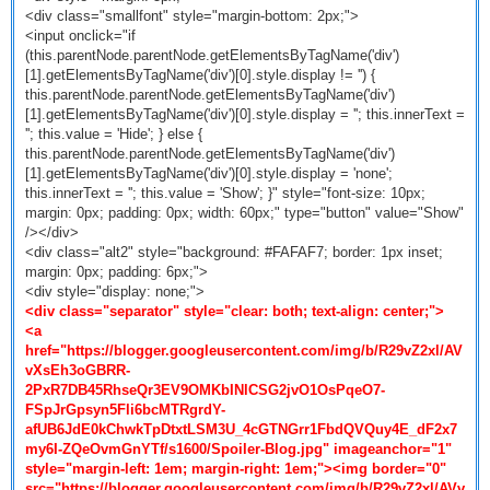
<div class="smallfont" style="margin-bottom: 2px;">
<input onclick="if
(this.parentNode.parentNode.getElementsByTagName('div')
[1].getElementsByTagName('div')[0].style.display != '') {
this.parentNode.parentNode.getElementsByTagName('div')
[1].getElementsByTagName('div')[0].style.display = ''; this.innerText =
''; this.value = 'Hide'; } else {
this.parentNode.parentNode.getElementsByTagName('div')
[1].getElementsByTagName('div')[0].style.display = 'none';
this.innerText = ''; this.value = 'Show'; }" style="font-size: 10px;
margin: 0px; padding: 0px; width: 60px;" type="button" value="Show"
/></div>
<div class="alt2" style="background: #FAFAF7; border: 1px inset;
margin: 0px; padding: 6px;">
<div style="display: none;">
<div class="separator" style="clear: both; text-align: center;">
<a
href="https://blogger.googleusercontent.com/img/b/R29vZ2xl/AV
vXsEh3oGBRR-
2PxR7DB45RhseQr3EV9OMKbINlCSG2jvO1OsPqeO7-
FSpJrGpsyn5Fli6bcMTRgrdY-
afUB6JdE0kChwkTpDtxtLSM3U_4cGTNGrr1FbdQVQuy4E_dF2x7
my6I-ZQeOvmGnYTf/s1600/Spoiler-Blog.jpg" imageanchor="1"
style="margin-left: 1em; margin-right: 1em;"><img border="0"
src="https://blogger.googleusercontent.com/img/b/R29vZ2xl/AVv