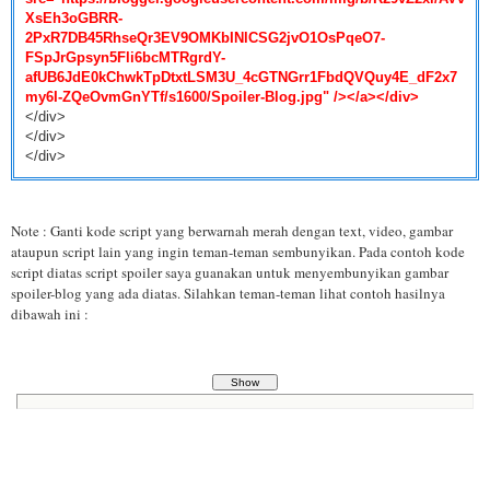
XsEh3oGBRR-
2PxR7DB45RhseQr3EV9OMKbINlCSG2jvO1OsPqeO7-
FSpJrGpsyn5Fli6bcMTRgrdY-
afUB6JdE0kChwkTpDtxtLSM3U_4cGTNGrr1FbdQVQuy4E_dF2x7
my6I-ZQeOvmGnYTf/s1600/Spoiler-Blog.jpg" /></a></div>
</div>
</div>
</div>
Note : Ganti kode script yang berwarnah merah dengan text, video, gambar
ataupun script lain yang ingin teman-teman sembunyikan. Pada contoh kode
script diatas script spoiler saya guanakan untuk menyembunyikan gambar
spoiler-blog yang ada diatas. Silahkan teman-teman lihat contoh hasilnya
dibawah ini :